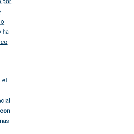
a por
e
ro
y ha
oco
 el
cial
 con
enas