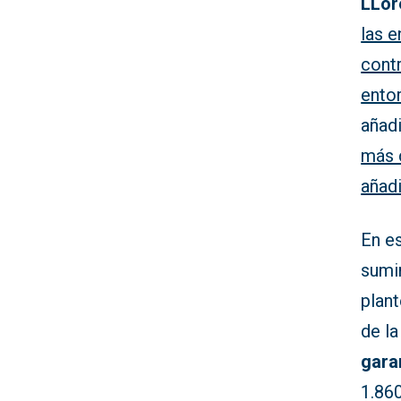
LLor
las e
contr
ento
añad
más 
añad
En es
sumin
plant
de la
gara
1.86