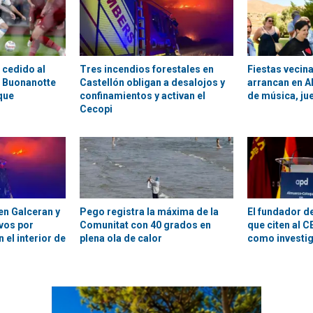
 cedido al
Tres incendios forestales en
Fiestas vecin
 Buonanotte
Castellón obligan a desalojos y
arrancan en Al
aque
confinamientos y activan el
de música, ju
Cecopi
en Galceran y
Pego registra la máxima de la
El fundador d
vos por
Comunitat con 40 grados en
que citen al 
 el interior de
plena ola de calor
como investig