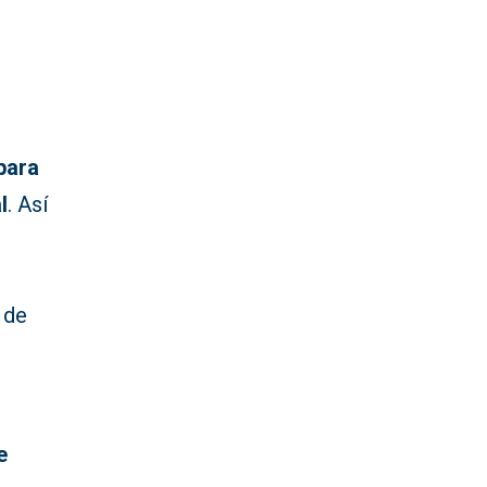
para
l
. Así
s
 de
e