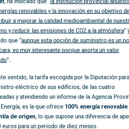
et
, ha indicado que “
la institución provincial apuest
nergías renovables y la innovación en su objetivo d
ibuir a mejorar la calidad medioambiental de nuest
rno y reducir las emisiones de CO2 a la atmósfera
” 
ido que “
aunque esta opción de suministro es un p
cara, es muy interesante porque aporta un valor
ido
”.
te sentido, la tarifa escogida por la Diputación para
istro eléctrico de sus edificios, de las cuatro
eadas y atendiendo un informe de la Agencia Provin
 Energía, es la que ofrece
100% energía renovable
ntía de origen
, lo que supone una diferencia de ap
0 euros para un periodo de diez meses.