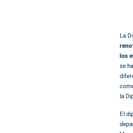
La D
reno
los e
se ha
difer
comer
la Di
El di
depa