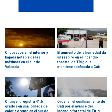
Chubascos en el interior y
El aumento de la humedad da
bajada notable de las
un respiro en el incendio
máximas en el sur de
forestal de Tírig que
Valencia
mantiene confinada a Catí
Ontinyent registra 41,6
Ordenan el confinamiento de
grados en una jornada de
Catí por el avance del
calor extremo en el sur de
incendio forestal de Tírig