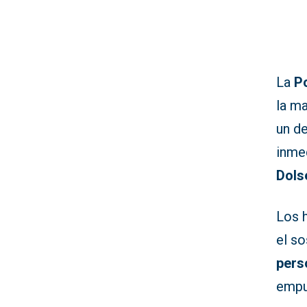
La
Po
la m
un d
inme
Dols
Los 
el s
pers
empu