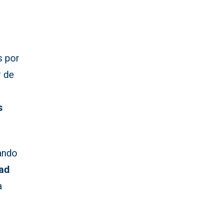
s por
 de
s
ando
dad
a