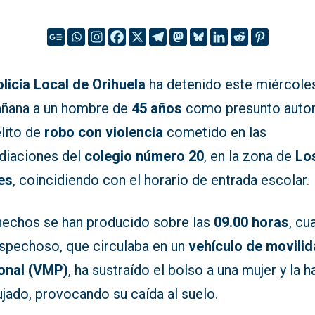
licía Local de Orihuela
ha detenido este miércole
añana a un hombre de
45 años
como presunto autor
elito de
robo con violencia
cometido en las
diaciones del
colegio número 20
, en la zona de
Lo
es
, coincidiendo con el horario de entrada escolar.
hechos se han producido sobre las
09.00 horas
, cu
ospechoso, que circulaba en un
vehículo de movili
onal (VMP)
, ha sustraído el bolso a una mujer y la h
jado, provocando su caída al suelo.