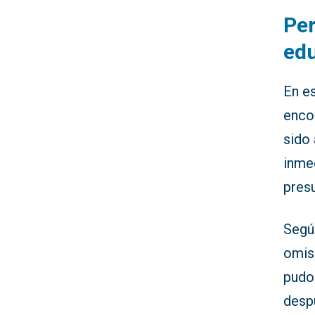
Per
edu
En e
enco
sido 
inmed
presu
Segú
omis
pudo
desp