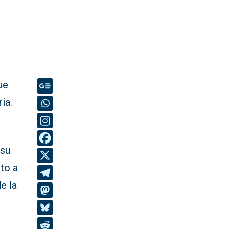
ue
ia.
 su
to a
e la