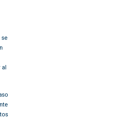
 se
an
 al
caso
ente
utos