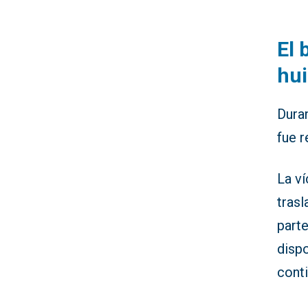
El 
hu
Duran
fue r
La ví
tras
parte
disp
conti