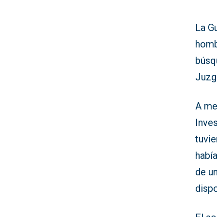
La Gu
homb
búsqu
Juzg
A me
Inves
tuvi
había
de un
dispo