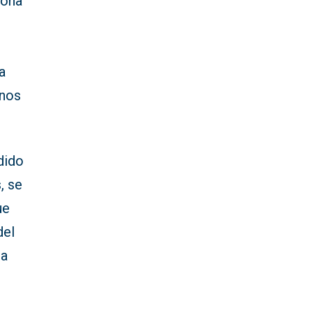
sona
a
inos
dido
, se
ue
del
na