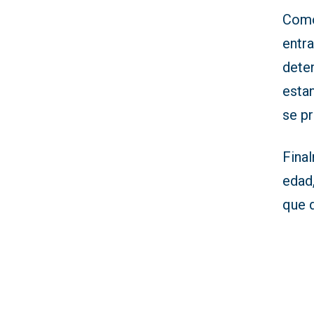
Como 
entra
deten
estan
se pr
Fina
edad,
que d