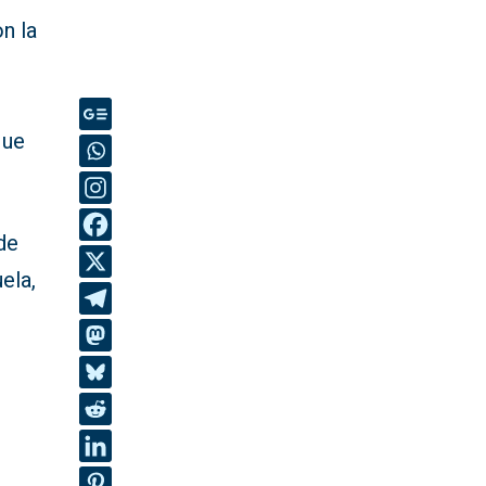
n la
que
de
ela,