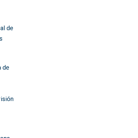
al de
s
a de
isión