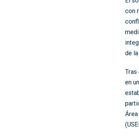
El s
con 
confl
medid
inte
de la
Tras
en un
estab
parti
Área
(USEC