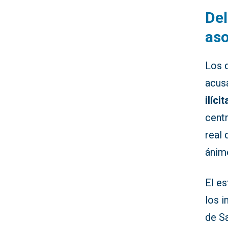
Del
aso
Los 
acus
ilícit
centr
real 
ánim
El e
los 
de Sa