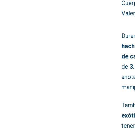
Cuerp
Vale
Duran
hach
de c
de
3
anota
mani
Tamb
exót
tenen