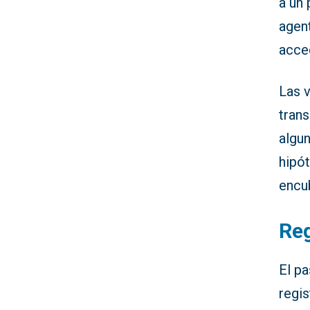
a un 
agent
acce
Las v
tran
algun
hipót
encu
Reg
El p
regis