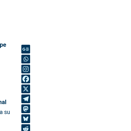
ope
mal
a su