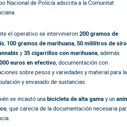
o Nacional de Policía adscrita a la Comunitat
nciana.
te el operativo se intervinieron
200 gramos de
ís
,
100 gramos de marihuana
,
50 mililitros de sir
annabis
y
35 cigarrillos con marihuana
, además
.000 euros en efectivo
, documentación con
ciones sobre pesos y variedades y material para la
pulación y envasado de sustancias.
ién se incautó una
bicicleta de alta gama
y un
ani
ico
, que carecía de la documentación necesaria par
cia.