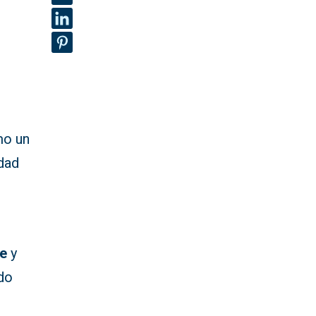
mo un
idad
te
y
ado