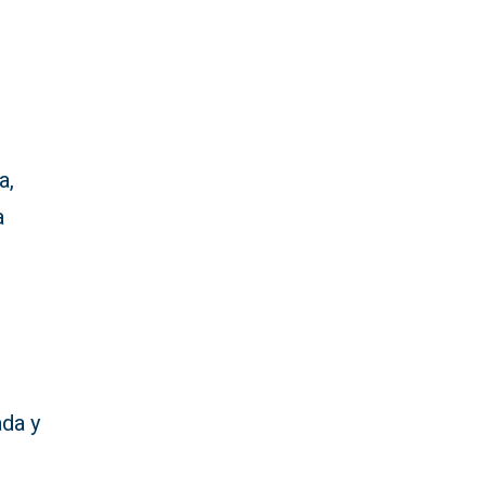
a,
a
ada y
l