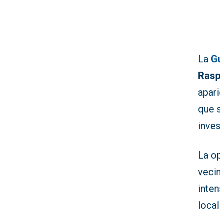
La
Gu
Rasp
apar
que 
inves
La o
vecin
inte
loca