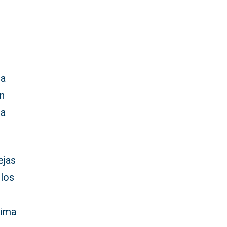
la
ón
la
ejas
 los
xima