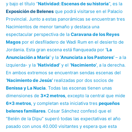
y bajo el título “
Natividad: Escenas de su historia
”, es la
Exposición de Belenes
que podrá visitarse en el Palacio
Provincial. Junto a estas panorámicas se encuentran tres
Nacimientos de menor tamaño y destaca una
espectacular perspectiva de la
Caravana de los Reyes
Magos
por el desfiladero de Wadi Rum en el desierto de
Jordania. Esta gran escena está flanqueada por
‘La
Anunciación a María’
y la
‘Anunciata a los Pastores’
– a la
izquierda- y la
‘Natividad’
y el
‘Nacimiento’
, a la derecha.
En ambos extremos se encuentran sendas escenas del
‘Nacimiento de Jesús’
realizadas por dos socios de
Benissa y La Nucia
. Todas las escenas tienen unas
dimensiones de
3×2 metros
, excepto la central que mide
6×3 metros
, y completan esta iniciativa tres
pequeños
belenes familiares
. César Sánchez confesó que el
“Belén de la Dipu” superó todas las expectativas el año
pasado con unos 40.000 visitantes y espera que esta