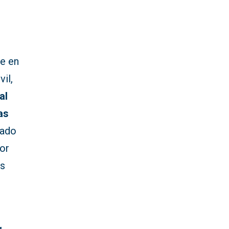
te en
vil,
al
as
dado
lor
os