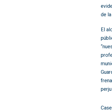
evid
de la
El al
públi
“nues
prof
muni
Guard
frena
perju
Cases