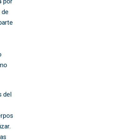
4 por
 de
parte
o
omo
s del
erpos
úzar.
las