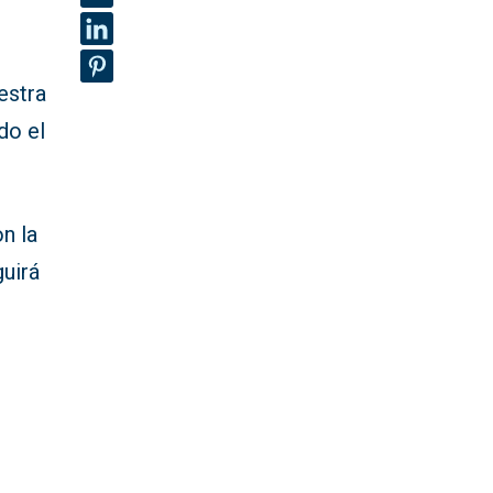
l
estra
do el
n la
guirá
s