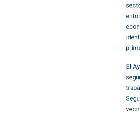
secto
entor
econ
ident
prime
El A
segur
trab
Segu
vecin