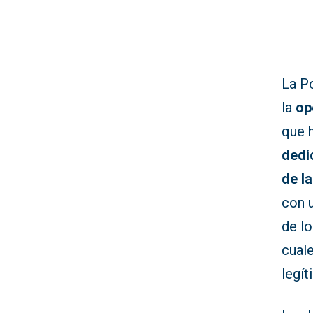
La P
la
op
que h
dedi
de l
con 
de lo
cuale
legít