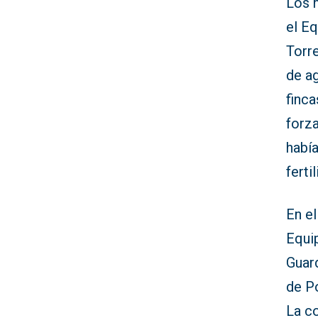
Los 
el E
Torre
de a
finca
forza
había
ferti
En e
Equi
Guar
de Po
La co