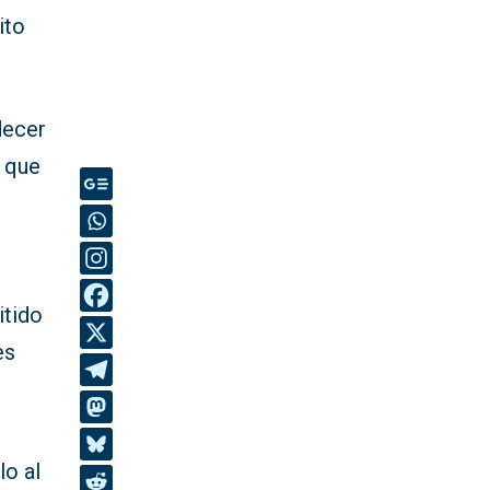
ito
decer
o que
itido
es
lo al