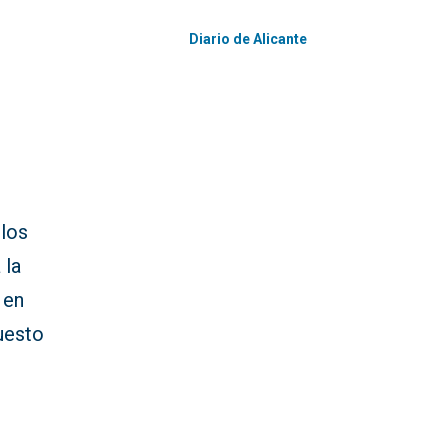
Diario de Alicante
 los
 la
 en
uesto