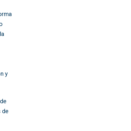
forma
ro
la
n y
 de
s de