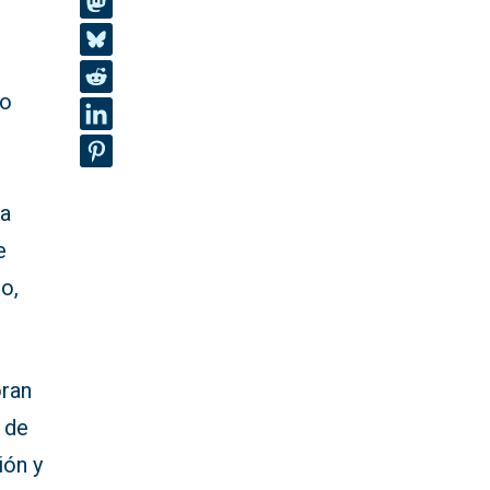
do
ha
e
o,
oran
 de
ión y