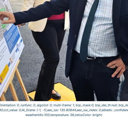
tureOrientation: 0; runfunc: 0; algolist: 0; multi-frame: 1; brp_mask:0; brp_del_th:null; brp_
;cct_value: 0;AI_Scene: (-1, -1);aec_lux: 135.80844;aec_lux_index: 0;albedo: ;confidenc
weatherInfo:100;temperature: 36;zeissColor: bright;