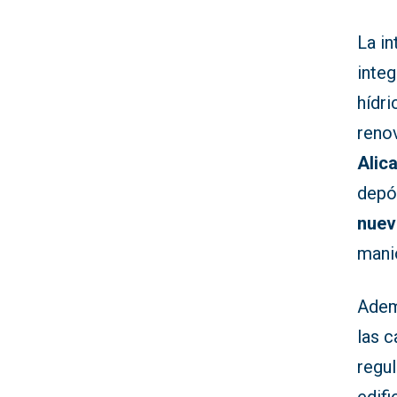
La i
integ
hídri
reno
Alic
depó
nuev
mani
Adem
las 
regul