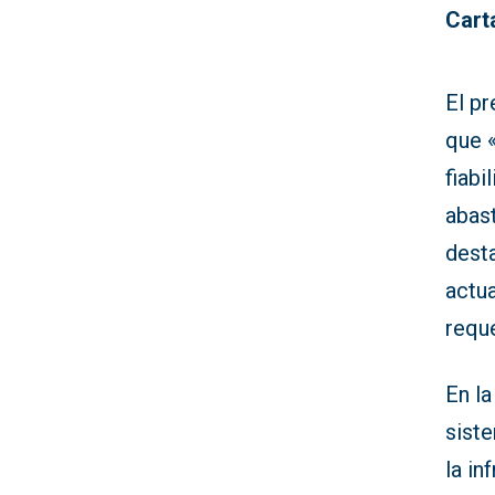
Cart
El p
que 
fiabi
abast
dest
actua
reque
En la
sist
la in