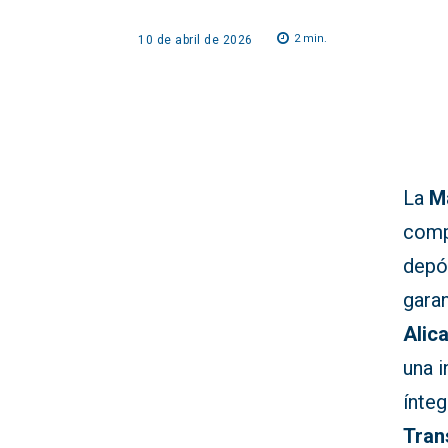
2
min.
10 de abril de 2026
La
M
comp
depó
garan
Alic
una 
ínte
Tran