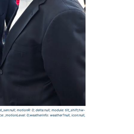
del_sen:null; motionR: 0; delta:null; module: tilt_shift;hw-
e: ;motionLevel: 0;weatherinfo: weather?null, icon:null,