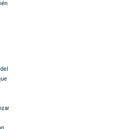
ién
 del
que
nzar
ón