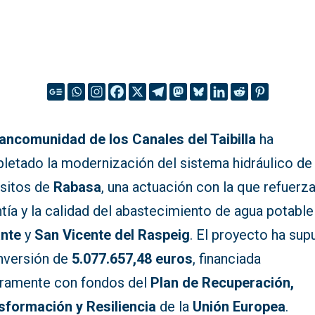
ancomunidad de los Canales del Taibilla
ha
letado la modernización del sistema hidráulico de
sitos de
Rabasa
, una actuación con la que refuerza
tía y la calidad del abastecimiento de agua potable
ante
y
San Vicente del Raspeig
. El proyecto ha sup
inversión de
5.077.657,48 euros
, financiada
gramente con fondos del
Plan de Recuperación,
sformación y Resiliencia
de la
Unión Europea
.