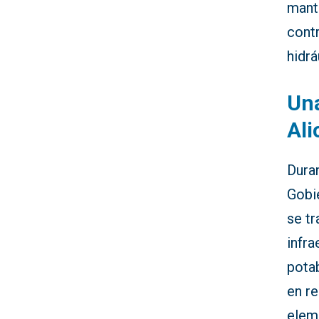
mant
contr
hidrá
Una
Ali
Duran
Gobie
se tr
infra
potab
en re
elem