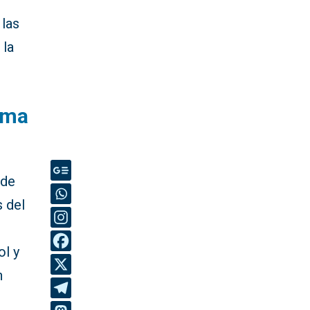
 las
 la
tema
de
s del
ol y
n