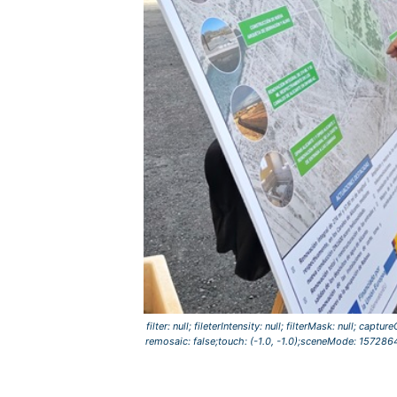
filter: null; fileterIntensity: null; filterMask: null; cap
remosaic: false;touch: (-1.0, -1.0);sceneMode: 15728640