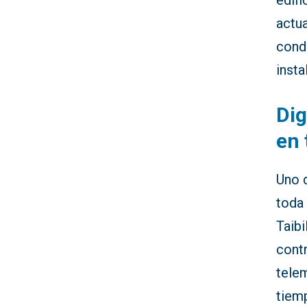
edifi
actua
cond
insta
Dig
en 
Uno d
toda
Taib
cont
telem
tiemp