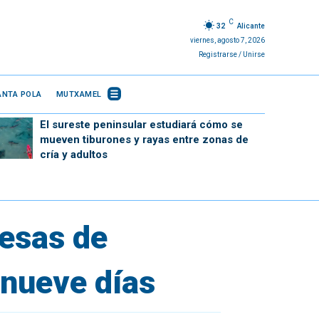
C
32
Alicante
viernes, agosto 7, 2026
Registrarse / Unirse
ANTA POLA
MUTXAMEL
El sureste peninsular estudiará cómo se
mueven tiburones y rayas entre zonas de
cría y adultos
resas de
 nueve días