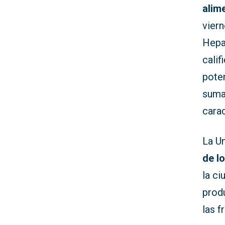
alim
viern
Hepat
calif
pote
suma
carac
La Un
de l
la ci
prod
las 