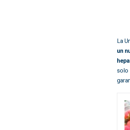
La U
un n
hepat
solo 
garan