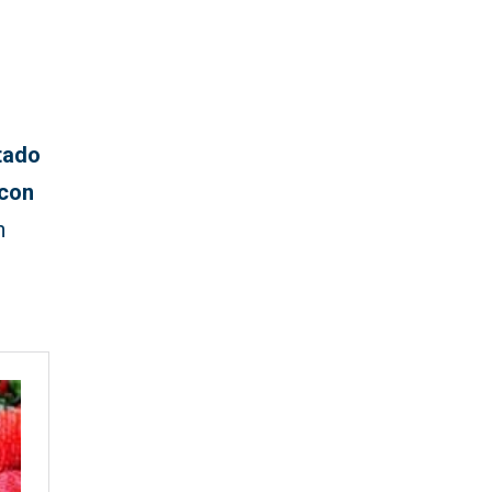
tado
 con
n