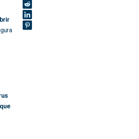
brir
egura
rus
 que