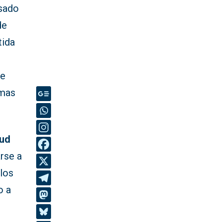
asado
de
tida
se
smas
lud
rse a
 los
o a