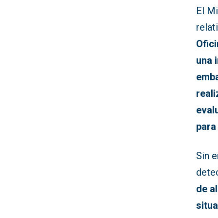
El Mi
rela
Ofic
una 
emba
real
eval
para
Sin 
detec
de a
situ