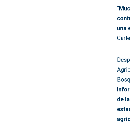
“
Muc
cont
una 
Carle
Despu
Agric
Bosq
info
de l
esta
agrí