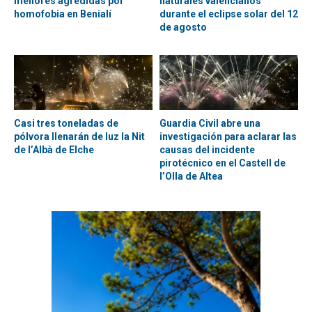
menores agredidas por
naturales valencianos
homofobia en Benialí
durante el eclipse solar del 12
de agosto
Casi tres toneladas de
Guardia Civil abre una
pólvora llenarán de luz la Nit
investigación para aclarar las
de l’Albà de Elche
causas del incidente
pirotécnico en el Castell de
l’Olla de Altea