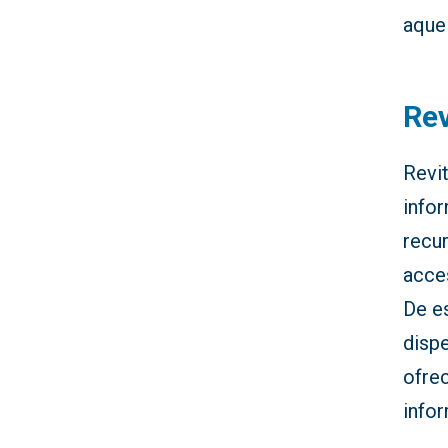
aque
Rev
Revit
info
recu
acces
De e
disp
ofrec
infor