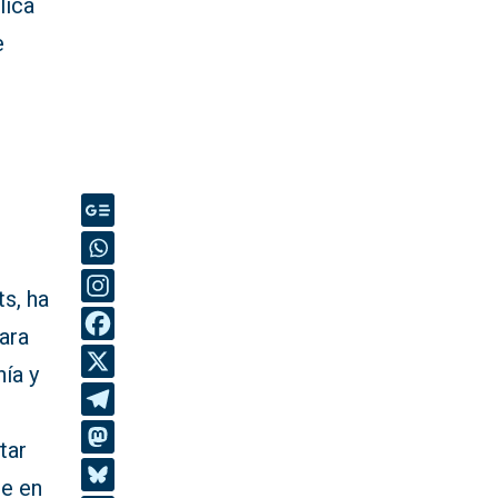
lica
e
s, ha
ara
nía y
a
tar
te en