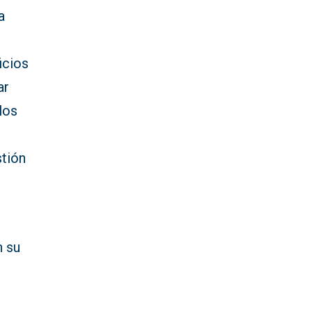
a
e
icios
ar
los
stión
n su