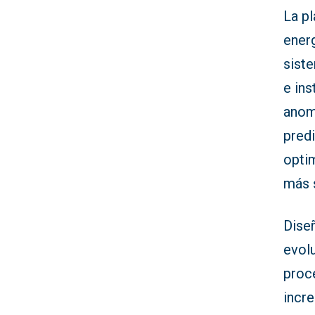
La p
energ
sist
e ins
anom
predi
opti
más 
Dise
evolu
proce
incr