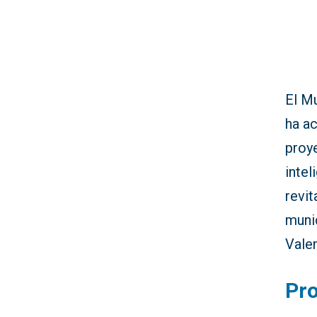
El Mu
ha a
proye
intel
revi
muni
Vale
Pr