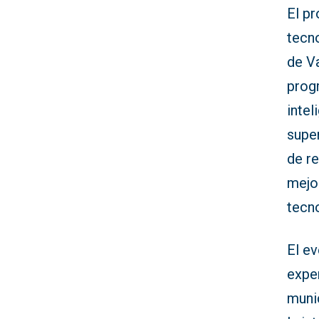
El pr
tecn
de Va
prog
intel
super
de re
mejor
tecno
El ev
expe
muni