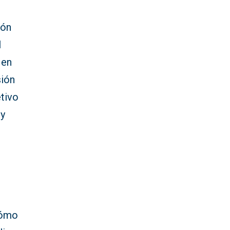
ión
l
 en
sión
etivo
 y
cómo