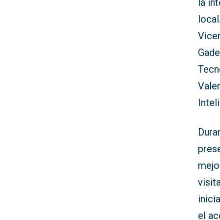
la in
local
Vicen
Gadea
Tecno
Vale
Intel
Duran
pres
mejor
visit
inici
el a