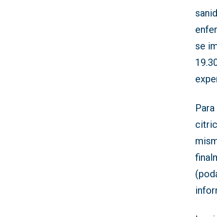
sanid
enfer
se im
19.30
exper
Para 
citri
misma
final
(poda
infor