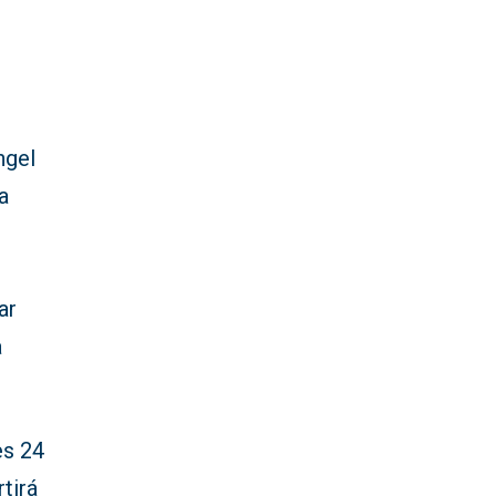
ngel
a
ar
a
es 24
tirá