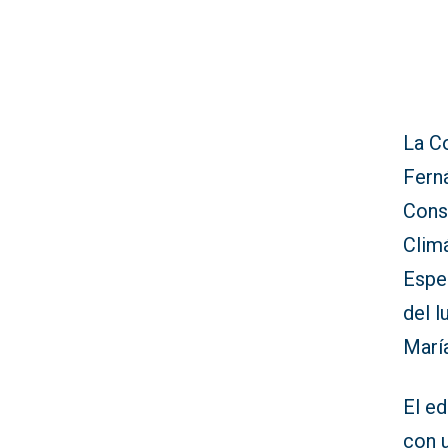
La C
Fern
Cons
Climá
Espec
del l
Marí
El e
con u