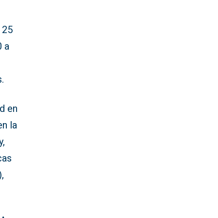
 25
0 a
.
ad en
en la
y,
cas
,