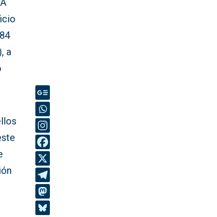
CA
icio
 84
, a
o
llos
este
e
ión