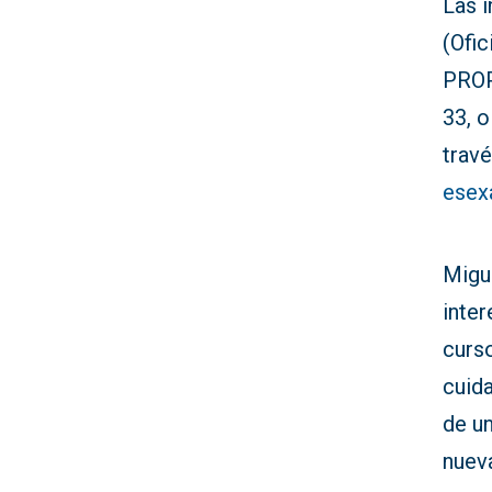
Las 
(Ofi
PROP
33, o
travé
esex
Migu
inter
curso
cuid
de un
nueva