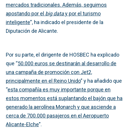
mercados tradicionales. Además, seguimos
apostando por el
big data
y por el turismo
inteligente
”, ha indicado el presidente de la
Diputación de Alicante.
Por su parte, el dirigente de HOSBEC ha explicado
que “
50.000 euros se destinarán al desarrollo de
una campaña de promoción con Jet2,
principalmente en el Reino Unido
” y ha añadido que
“
esta compañía es muy importante porque en
estos momentos está suplantando el bajón que ha
generado la aerolínea Monarch y que asciende a
cerca de 700.000 pasajeros en el Aeropuerto
Alicante-Elche
”.