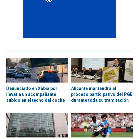
Denunciado en Xàbia por
Alicante mantendrá el
llevar a un acompañante
proceso participativo del PGE
subido en el techo del coche
durante toda su tramitación