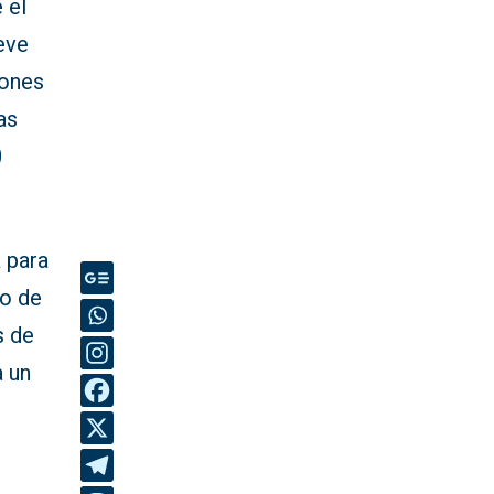
 el
eve
lones
as
0
 para
zo de
s de
a un