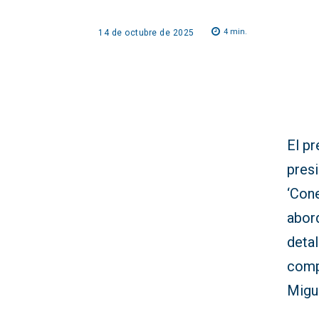
4
min.
14 de octubre de 2025
El pr
pres
‘Cone
abord
detal
comp
Migu