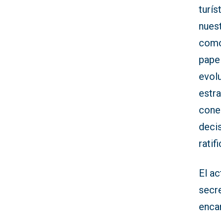
turís
nuest
como
papel
evol
estra
cone
decis
ratif
El a
secr
encar