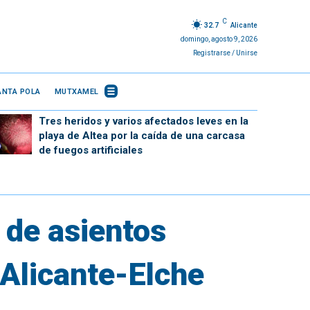
C
32.7
Alicante
domingo, agosto 9, 2026
Registrarse / Unirse
ANTA POLA
MUTXAMEL
Tres heridos y varios afectados leves en la
playa de Altea por la caída de una carcasa
de fuegos artificiales
 de asientos
 Alicante-Elche