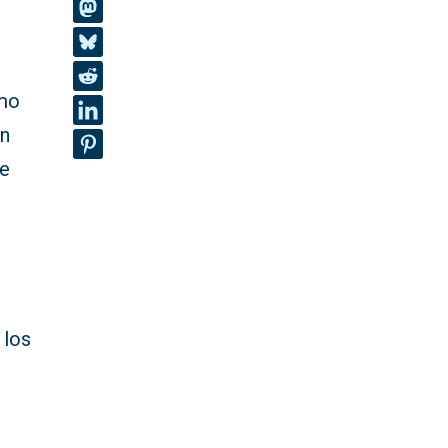
omo
an
de
 los