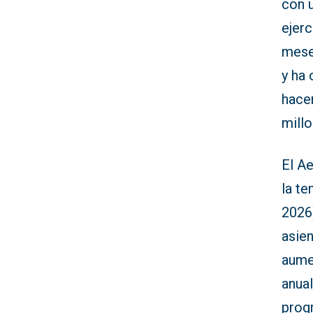
con u
ejerc
mese
y ha 
hacen
millo
El A
la t
2026
asien
aume
anua
prog