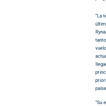
“La t
últi
Ryna
tant
vuelo
actu
llega
prin
prior
país
“Su e