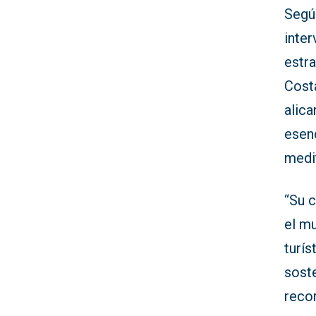
Según
inter
estra
Costa
alica
esenc
medi
“Su c
el mu
turís
soste
recor