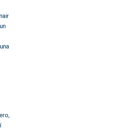
nair
 un
a
 una
ero,
í