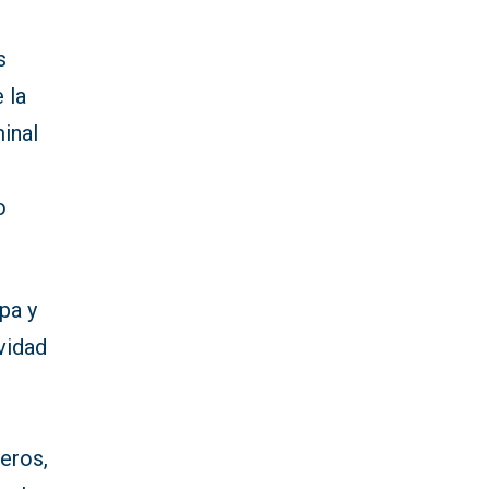
s
 la
inal
o
pa y
vidad
eros,