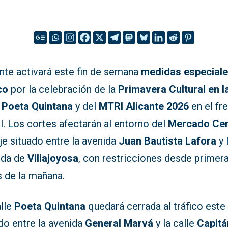
nte activará este fin de semana
medidas especiale
co
por la celebración de la
Primavera Cultural en l
e Poeta Quintana
y del
MTRI Alicante 2026
en el fr
al. Los cortes afectarán al entorno del
Mercado Cen
eje situado entre la avenida
Juan Bautista Lafora
y 
ida de
Villajoyosa
, con restricciones desde primer
s de la mañana.
alle
Poeta Quintana
quedará cerrada al tráfico este
do entre la avenida
General Marvá
y la calle
Capitá