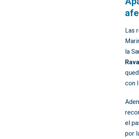
Apa
af
Las r
Mari
la Sa
Rava
qued
con l
Ademá
recor
el p
por l