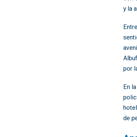
y la 
Entr
senti
aveni
Albu
por 
En l
polic
hote
de p