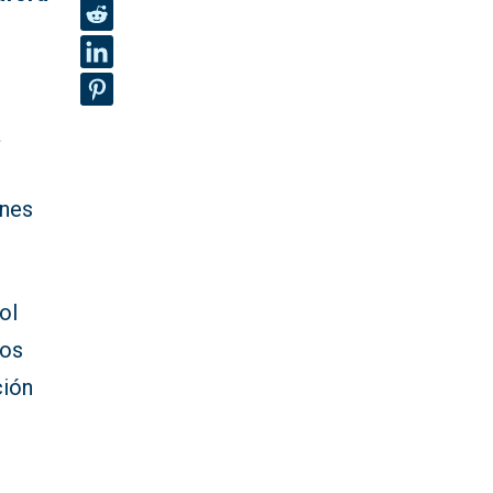
a
ones
ol
los
ción