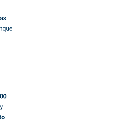
las
unque
.00
 y
to