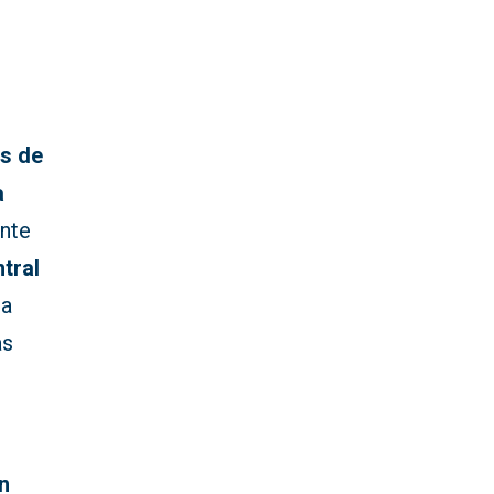
s de
a
ente
tral
la
as
n