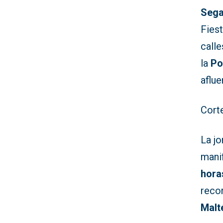
Sega
Fiest
call
la
Po
aflue
Cort
La j
manif
hora
reco
Malt