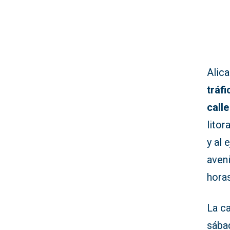
Alica
tráfi
call
litor
y al 
aven
hora
La c
sába