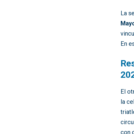
La s
May
vincu
En es
Res
20
El ot
la ce
triat
circu
con c