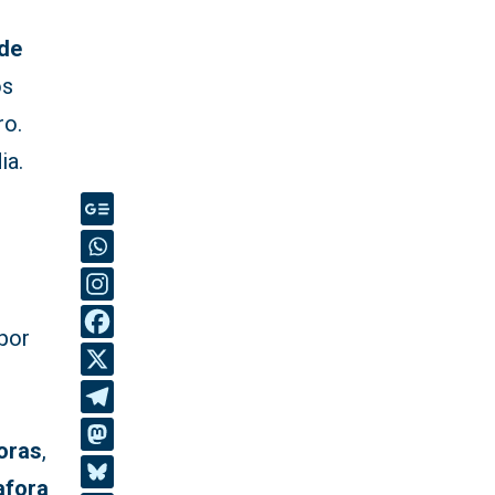
 de
os
ro.
ia.
por
horas
,
afora