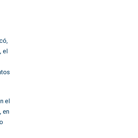
s
ocó,
 el
ntos
n el
t
, en
go