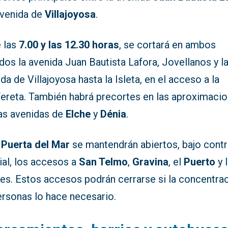
avenida de
Villajoyosa
.
e las
7.00 y las 12.30 horas
, se cortará en ambos
dos la avenida Juan Bautista Lafora, Jovellanos y l
da de Villajoyosa hasta la Isleta, en el acceso a la
fereta. También habrá precortes en las aproximaci
las avenidas de
Elche
y
Dénia
.
a
Puerta del Mar
se mantendrán abiertos, bajo contr
ial, los accesos a
San Telmo
,
Gravina
, el
Puerto
y 
les. Estos accesos podrán cerrarse si la concentra
ersonas lo hace necesario.