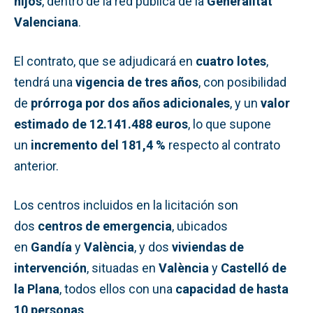
hijos
, dentro de la red pública de la
Generalitat
Valenciana
.
El contrato, que se adjudicará en
cuatro lotes
,
tendrá una
vigencia de tres años
, con posibilidad
de
prórroga por dos años adicionales
, y un
valor
estimado de 12.141.488 euros
, lo que supone
un
incremento del 181,4 %
respecto al contrato
anterior.
Los centros incluidos en la licitación son
dos
centros de emergencia
, ubicados
en
Gandía
y
València
, y dos
viviendas de
intervención
, situadas en
València
y
Castelló de
la Plana
, todos ellos con una
capacidad de hasta
10 personas
.