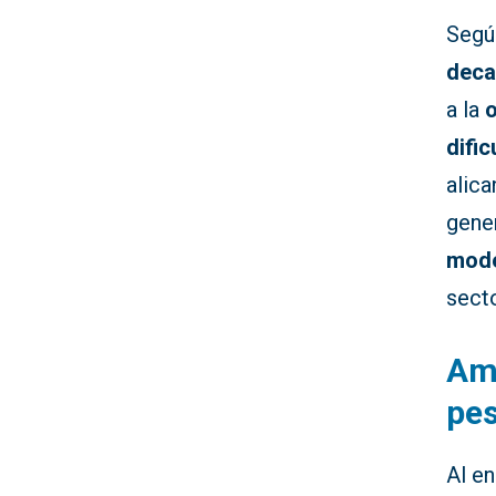
Según
deca
a la
o
difi
alica
gene
mode
secto
Amp
pe
Al en