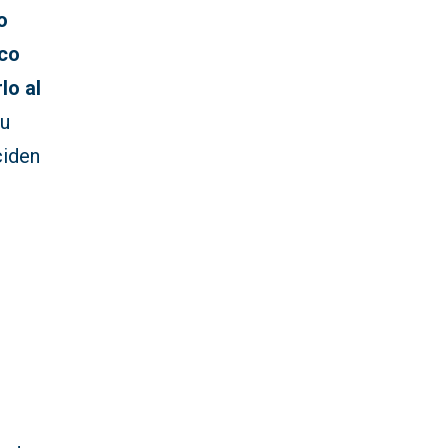
o
rco
lo al
su
ciden
s