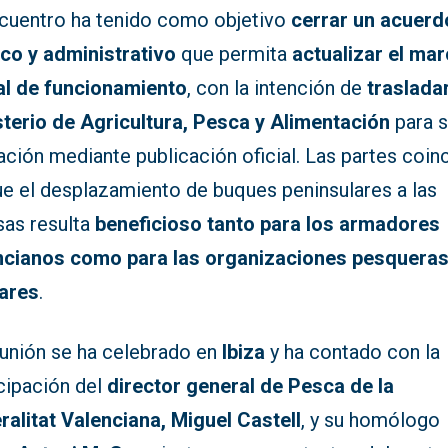
ncuentro ha tenido como objetivo
cerrar un acuerd
ico y administrativo
que permita
actualizar el ma
al de funcionamiento
, con la intención de
trasladar
sterio de Agricultura, Pesca y Alimentación
para 
ación mediante publicación oficial. Las partes coin
ue el desplazamiento de buques peninsulares a las
sas resulta
beneficioso tanto para los armadores
ncianos como para las organizaciones pesquera
lares
.
eunión se ha celebrado en
Ibiza
y ha contado con la
cipación del
director general de Pesca de la
ralitat Valenciana, Miguel Castell
, y su homólogo