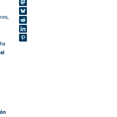
res,
 ha
 el
ión