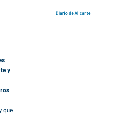
Diario de Alicante
es
te y
eros
y que