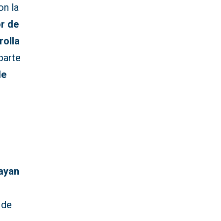
on la
r de
rolla
 parte
de
hayan
 de