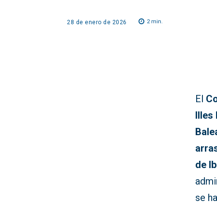
2
min.
28 de enero de 2026
El
Co
Illes
Bale
arra
de I
admin
se ha