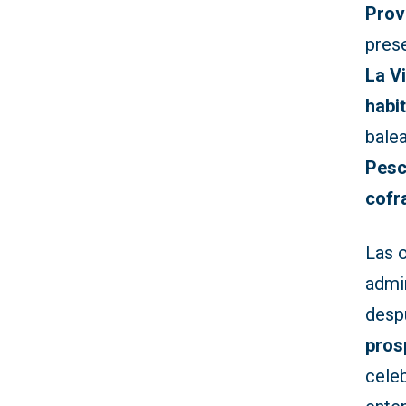
Prov
pres
La V
habi
balea
Pesc
cofr
Las 
admi
desp
pros
celeb