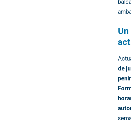
balea
amba
Un
act
Actu
de j
peni
Form
hora
auto
sema