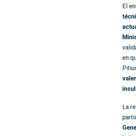
El e
técn
actu
Mini
valid
en q
Pitiu
vale
insu
La r
parti
Gene