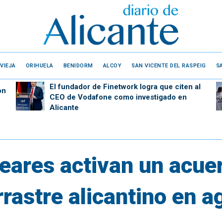
VIEJA
ORIHUELA
BENIDORM
ALCOY
SAN VICENTE DEL RASPEIG
S
El fundador de Finetwork logra que citen al
on
CEO de Vodafone como investigado en
Alicante
leares activan un acue
rrastre alicantino en a