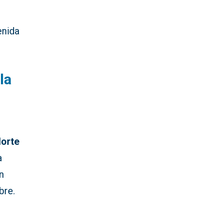
enida
la
orte
a
n
bre.