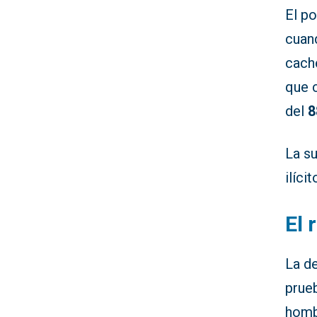
El po
cuand
cache
que 
del
8
La s
ilíci
El 
La de
prue
homb