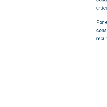
artíc
Por e
cons
recur