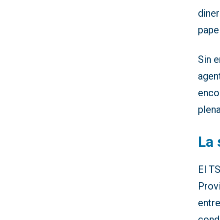
diner
pape
Sin e
agent
enco
plena
La 
El TS
Provi
entr
condu