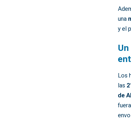
Adem
una
m
y el 
Un 
en
Los 
las
2
de A
fuer
envo