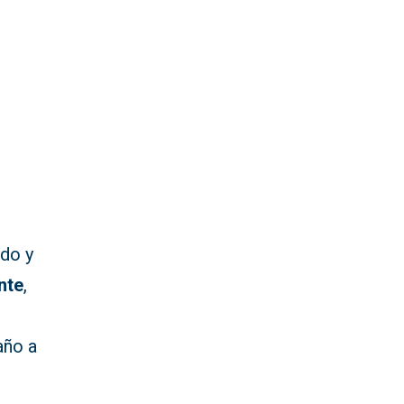
ado y
nte
,
año a