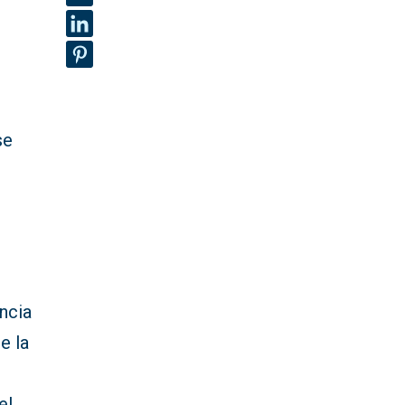
se
n
encia
e la
el