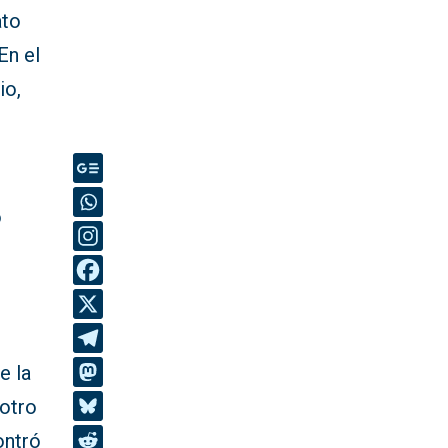
ato
En el
io,
o
e la
 otro
ontró