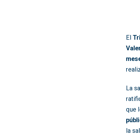
El
Tr
Vale
mese
real
La s
ratif
que 
públ
la sa