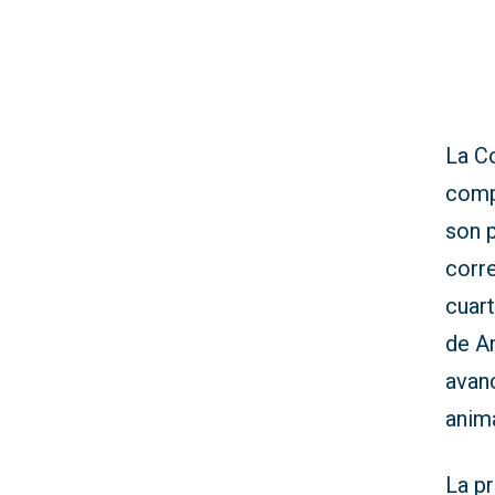
La C
comp
son 
corre
cuar
de An
avanc
anim
La p