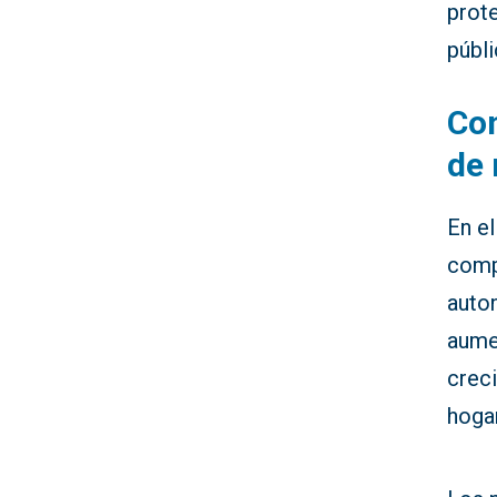
prote
públ
Con
de
En e
comp
auto
aumen
crec
hoga