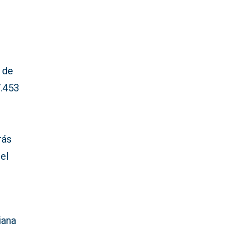
 de
7.453
rás
el
iana