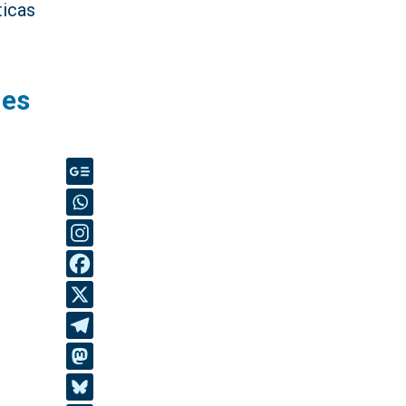
ticas
nes