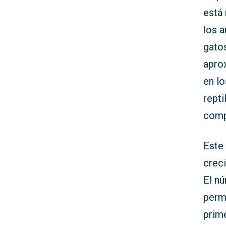
está
los 
gatos
apro
en l
repti
comp
Este
creci
El n
perm
prime