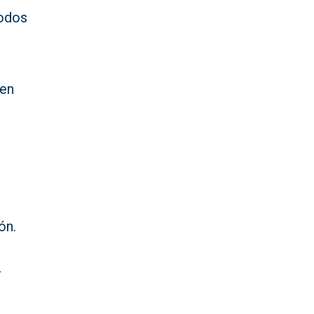
todos
ven
ón.
r