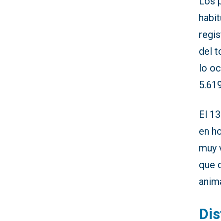
Los 
habit
regis
del t
lo oc
5.619
El 1
en h
muy v
que 
anim
Dis