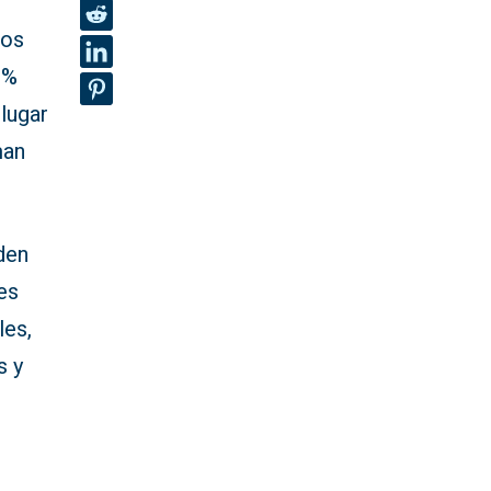
ros
 %
 lugar
man
den
es
les,
s y