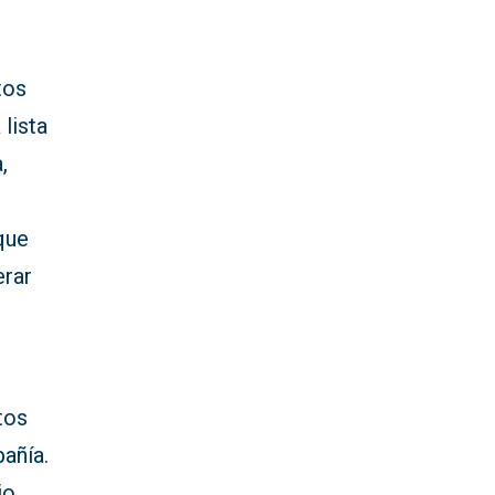
tos
lista
,
que
erar
tos
añía.
io.