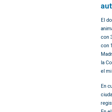
au
El d
anim
con 3
con 1
Madr
la Co
el m
En cu
ciud
regi
En el