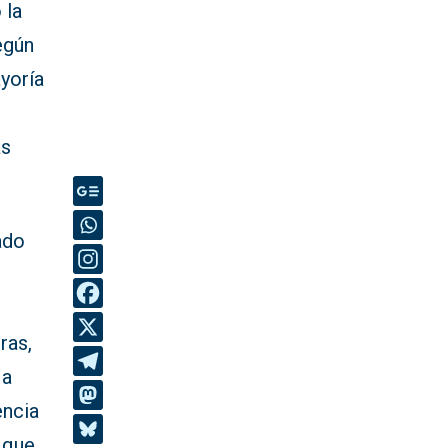
 la
egún
ayoría
as
ado
ras,
 a
encia
o que