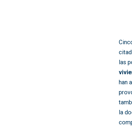
Cinc
cita
las p
vivi
han a
provo
tambi
la d
comp