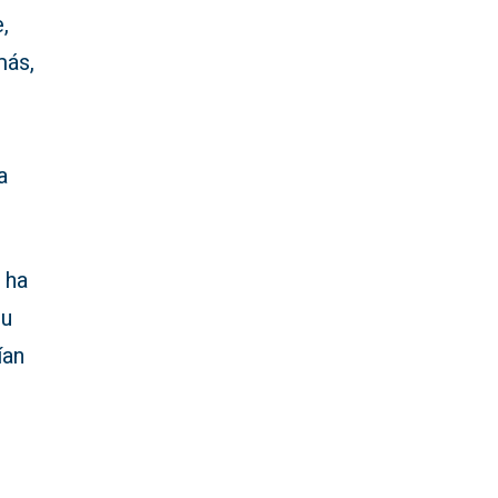
,
más,
a
 ha
su
ían