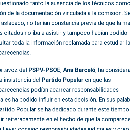
cuestionado tanto la ausencia de los técnicos como
ión de la documentación vinculada a la comisión. S
rasladado, no tenían constancia previa de que la m
s citados no iba a asistir y tampoco habían podido
ltar toda la información reclamada para estudiar l
arecencias.
ortavoz del
PSPV-PSOE
,
Ana Barceló
, ha consider
a insistencia del
Partido Popular
en que las
arecencias podían acarrear responsabilidades
iales ha podido influir en esta decisión. En sus palab
Partido Popular se ha dedicado durante este tiempo
stir reiteradamente en el hecho de que la comparec
 llevar consigo responsabilidades judiciales y cre