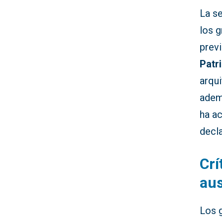
La s
los g
previ
Patr
arqui
ademá
ha a
decla
Crí
aus
Los 