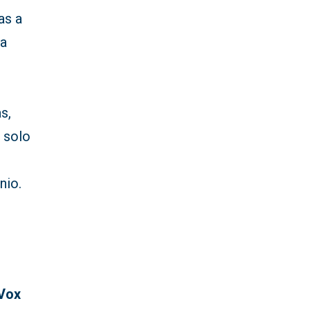
as a
ba
s,
o solo
nio.
Vox