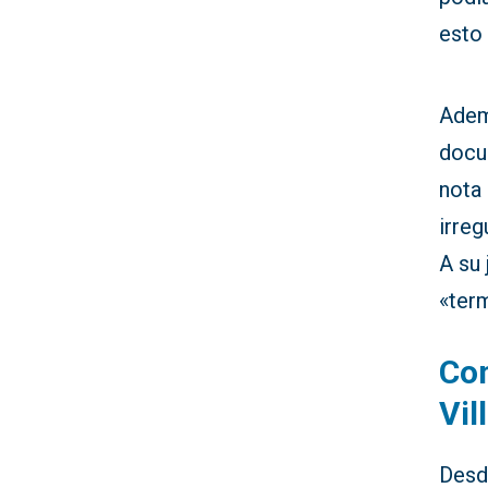
esto 
Ademá
docu
nota 
irreg
A su 
«ter
Co
Vil
Des