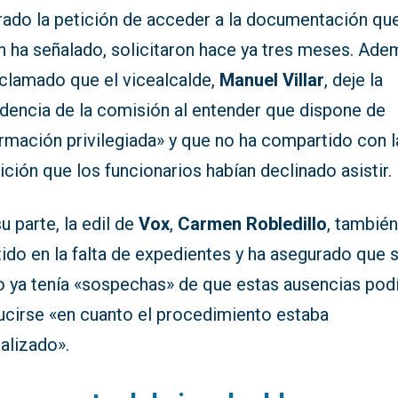
rado la petición de acceder a la documentación que
n ha señalado, solicitaron hace ya tres meses. Ade
eclamado que el vicealcalde,
Manuel Villar
, deje la
idencia de la comisión al entender que dispone de
rmación privilegiada» y que no ha compartido con l
ción que los funcionarios habían declinado asistir.
u parte, la edil de
Vox
,
Carmen Robledillo
, también
tido en la falta de expedientes y ha asegurado que 
o ya tenía «sospechas» de que estas ausencias pod
ucirse «en cuanto el procedimiento estaba
ializado».