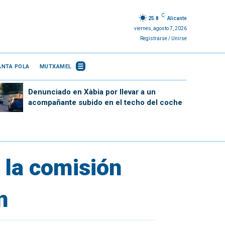
C
25.8
Alicante
viernes, agosto 7, 2026
Registrarse / Unirse
ANTA POLA
MUTXAMEL
Denunciado en Xàbia por llevar a un
acompañante subido en el techo del coche
r la comisión
n