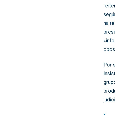
reite
segú
ha r
pres
«info
oposi
Por s
insis
grup
prod
judic