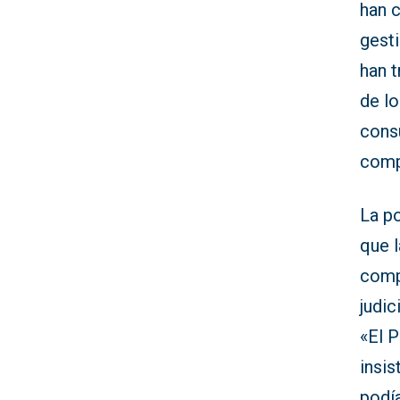
han 
gest
han t
de lo
consu
comp
La p
que l
comp
judic
«El 
insi
podía