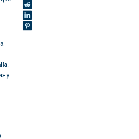
la
lía
.
a» y
a