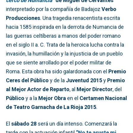
cerco de Numancia”
de Miguel de Cervantes
interpretado por la compañía de Badajoz
Verbo
Producciones
. Una tragedia renacentista escrita
hacia 1585 inspirada en la derrota de Numancia de
las guerras celtíberas a manos del poder romano
en el siglo II a. C. Trata de la heroica lucha contra la
invasión, la humillación y la injusticia de un pueblo
que se siente arrollado por el poder militar de
Roma. Esta obra ha sido galardonada con el
Premio
Ceres del Público
y de la
Juventud 2015
y
Premio
al Mejor Actor de Reparto
, al
Mejor Director
, del
Público
y a la
Mejor Obra
en el
Certamen Nacional
de Teatro Garnacha de La Rioja 2015
.
El
sábado 28
será un día intenso. Comenzará la
tarde con la actuación infantil
“No te asuste mi