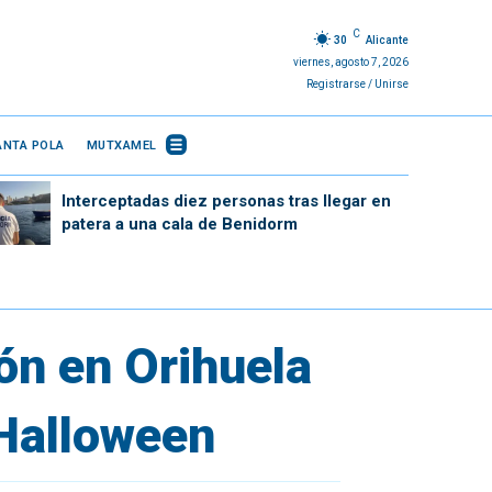
C
30
Alicante
viernes, agosto 7, 2026
Registrarse / Unirse
ANTA POLA
MUTXAMEL
Interceptadas diez personas tras llegar en
patera a una cala de Benidorm
ón en Orihuela
 Halloween