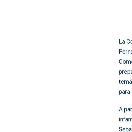
La C
Fern
Come
prep
temát
para 
A par
infan
Sebas