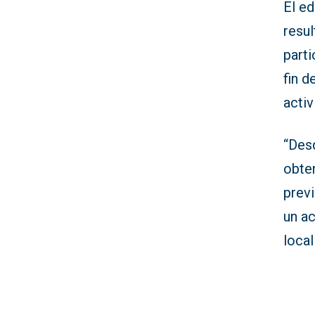
El e
resul
parti
fin d
acti
“Des
obte
prev
un ac
local