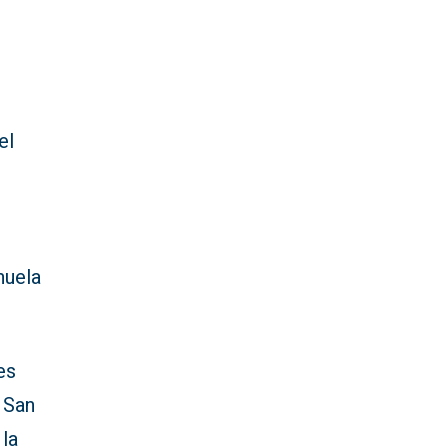
el
huela
es
a San
 la