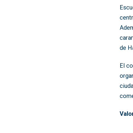
Escue
cent
Ademá
caram
de H
El c
organ
ciuda
come
Valo