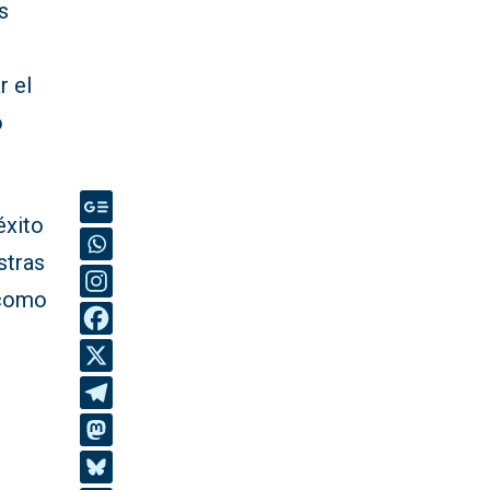
s
r el
ó
éxito
stras
 como