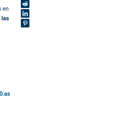
s en
 las
0.as