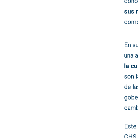
cono
sus 
como
En su
una 
la c
son l
de l
gobe
camb
Este 
CHS,