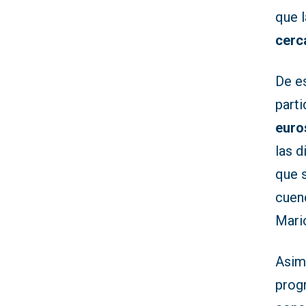
que 
cerc
De es
part
euro
las d
que 
cuenc
Mari
Asim
prog