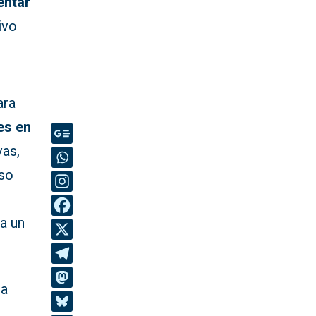
entar
ivo
ara
es en
vas,
uso
a un
ia