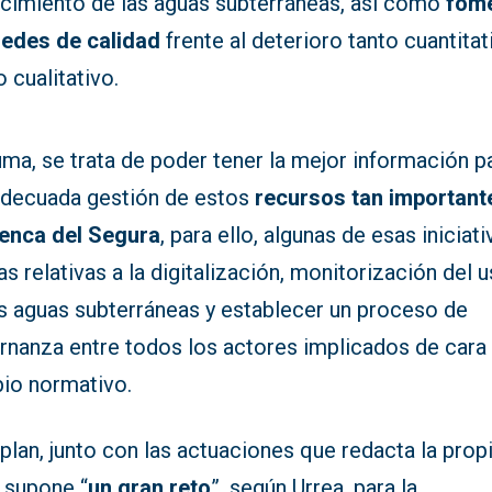
cimiento de las aguas subterráneas, así como
fom
redes de calidad
frente al deterioro tanto cuantitat
 cualitativo.
ma, se trata de poder tener la mejor información p
adecuada gestión de estos
recursos tan important
uenca del Segura
, para ello, algunas de esas iniciati
as relativas a la digitalización, monitorización del 
as aguas subterráneas y establecer un proceso de
rnanza entre todos los actores implicados de cara 
io normativo.
plan, junto con las actuaciones que redacta la prop
 supone “
un gran reto
”, según Urrea, para la