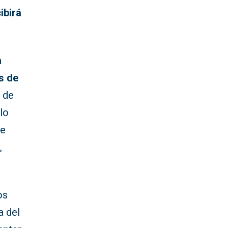
ibirá
a
s de
o de
lo
de
,
os
a del