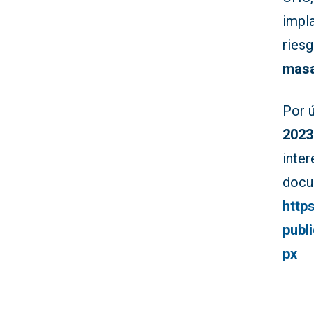
impl
riesg
masa
Por ú
202
inte
docum
http
publ
px