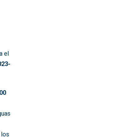
a el
023-
500
guas
 los