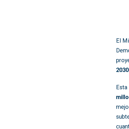
El Mi
Demo
proy
2030
Esta 
mill
mejo
subt
cuant