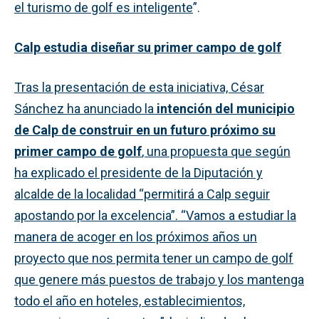
el turismo de golf es inteligente
”.
Calp estudia diseñar su primer campo de golf
Tras la presentación de esta iniciativa, César
Sánchez ha anunciado la
intención del municipio
de Calp de construir en un futuro próximo su
primer campo de golf
, una propuesta que según
ha explicado el presidente de la Diputación y
alcalde de la localidad “permitirá a Calp seguir
apostando por la excelencia”. “Vamos a estudiar la
manera de acoger en los próximos años un
proyecto que nos permita tener un campo de golf
que genere más puestos de trabajo y los mantenga
todo el año en hoteles, establecimientos,