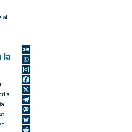
 al
 la
a
día
la
so
en”