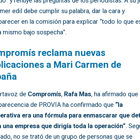
do” y rehúye las preguntas de los periodistas. A su j
imer edil debe cumplir su palabra, dar la cara y
arecer en la comisión para explicar “todo lo que e
a mismo bajo sospecha”.
mpromís reclama nuevas
licaciones a Mari Carmen de
paña
ortavoz de
Compromís
,
Rafa Mas
, ha afirmado que 
arecencia de PROVIA ha confirmado que
“la
erativa era una fórmula para enmascarar que de
a una empresa que dirigía toda la operación”
. Seg
lado, no se trató de un grupo de personas que se