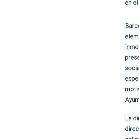
en e
Barc
elem
inmob
pres
soci
espe
moti
Ayun
La d
direc