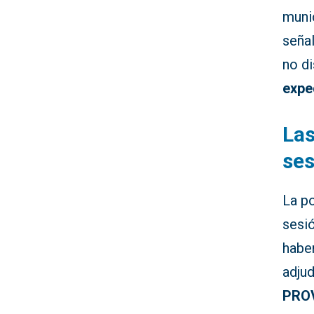
muni
seña
no d
expe
Las
ses
La po
sesi
habe
adjud
PRO