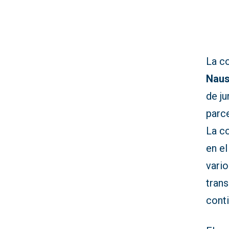
La c
Nau
de ju
parce
La c
en el
vari
tran
conti