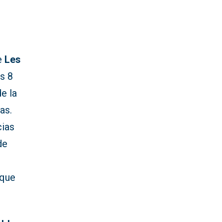
de
Les
es 8
e la
as.
cias
de
 que