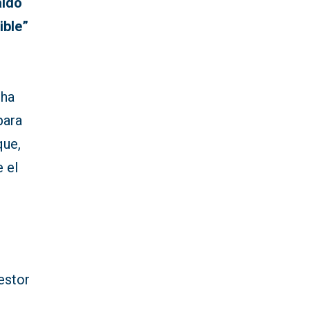
aldo
ible”
 ha
para
que,
e el
estor