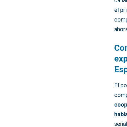
calla
el pr
comp
ahor
Co
exp
Es
El p
comp
coop
habí
seña