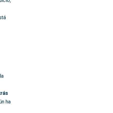
uicio,
stá
la
trás
ún ha