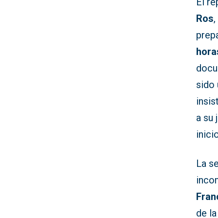
El r
Ros
prep
hora
docu
sido
insi
a su 
inicio
La s
inco
Fran
de la