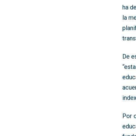
ha d
la me
plani
tran
De e
“esta
educa
acuer
index
Por o
educa