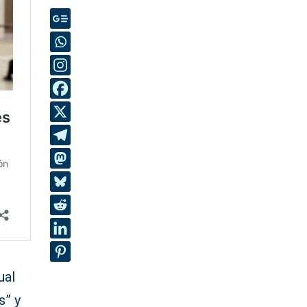
ual
s” y