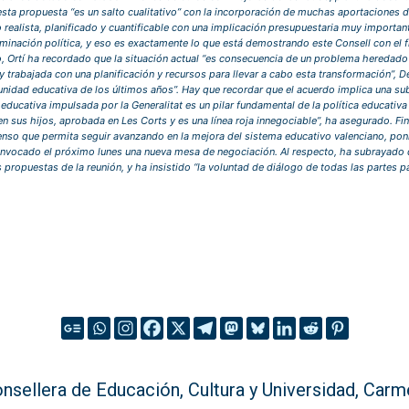
 esta propuesta “es un salto cualitativo” con la incorporación de muchas aportaciones 
 realista, planificado y cuantificable con una implicación presupuestaria muy importan
inación política, y eso es exactamente lo que está demostrando este Consell con el f
to, Ortí ha recordado que la situación actual “es consecuencia de un problema heredado
 y trabajada con una planificación y recursos para llevar a cabo esta transformación”,
unidad educativa de los últimos años”. Hay que recordar que el acuerdo implica una su
ad educativa impulsada por la Generalitat es un pilar fundamental de la política educativ
ien sus hijos, aprobada en Les Corts y es una línea roja innegociable”, ha asegurado. F
nso que permita seguir avanzando en la mejora del sistema educativo valenciano, poni
onvocado el próximo lunes una nueva mesa de negociación. Al respecto, ha subrayado qu
as propuestas de la reunión, y ha insistido “la voluntad de diálogo de todas las partes 
onsellera de Educación, Cultura y Universidad, Car