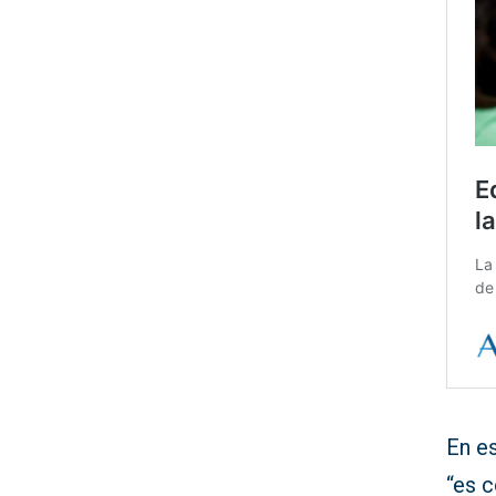
En es
“es 