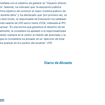
diseñada con el objetivo de generar un “impacto directo
te”. Además, ha indicado que “la educación pública
irme objetivo de construir el mejor sistema público de
 durante años” y ha destacado que “por primera vez, se
 De este modo, la responsable de Educación ha señalado
bida salarial de 200 euros hasta 2028, indexada al IPC.
a actual. “Es una norma que garantiza el derecho de las
inalmente, la consellera ha apelado a la responsabilidad
endo siempre en el centro el interés del alumnado y la
e la Conselleria ha actuado en un “ejercicio de total
para avanzar en los puntos del acuerdo”. EFE.
Diario de Alicante
men