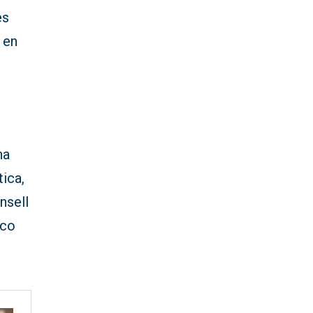
es
 en
,
na
ica,
nsell
ico