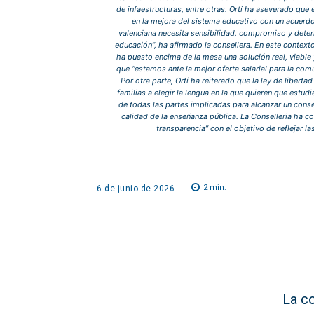
de infaestructuras, entre otras. Ortí ha aseverado que
en la mejora del sistema educativo con un acuerdo
valenciana necesita sensibilidad, compromiso y determ
educación”, ha afirmado la consellera. En este contex
ha puesto encima de la mesa una solución real, viable
que “estamos ante la mejor oferta salarial para la com
Por otra parte, Ortí ha reiterado que la ley de libert
familias a elegir la lengua en la que quieren que estud
de todas las partes implicadas para alcanzar un conse
calidad de la enseñanza pública. La Conselleria ha c
transparencia” con el objetivo de reflejar l
2
min.
6 de junio de 2026
La c