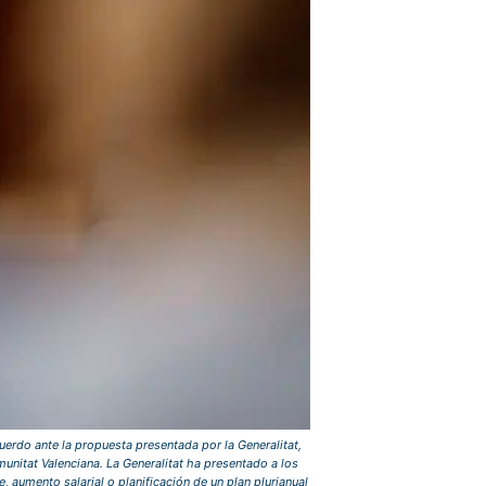
erdo ante la propuesta presentada por la Generalitat,
unitat Valenciana. La Generalitat ha presentado a los
 aumento salarial o planificación de un plan plurianual