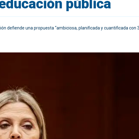
 educación pública
ión defiende una propuesta “ambiciosa, planificada y cuantificada con 3