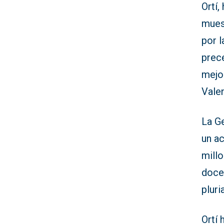
Ortí,
mues
por l
prec
mejo
Vale
La Ge
un a
millo
docen
pluri
Ortí 