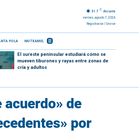
C
31.7
Alicante
viernes, agosto 7, 2026
Registrarse / Unirse
ANTA POLA
MUTXAMEL
El sureste peninsular estudiará cómo se
mueven tiburones y rayas entre zonas de
cría y adultos
e acuerdo» de
recedentes» por