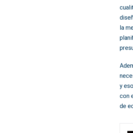
cual
diseñ
la me
plani
pres
Adem
neces
y es
con e
de ed