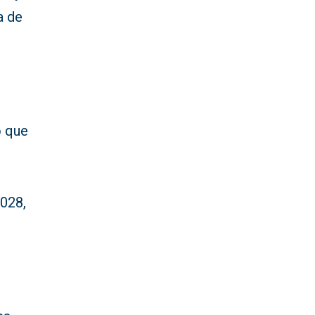
a de
o que
d
2028,