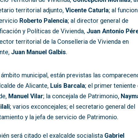
tario territorial adjunto,
Vicente Caturla
; al funcio
servicio
Roberto Palencia
; al director general de
ficación y Políticas de Vivienda,
Juan Antonio Pér
rector territorial de la Conselleria de Vivienda en
ante,
Juan Manuel Galbis
.
l ámbito municipal, están previstas las comparecen
lcalde de Alicante,
Luis Barcala
; el primer teniente
lde,
Manuel Vilar
; la concejala de Patrimonio,
Naym
ilali
; varios exconcejales; el secretario general del
amiento y la jefa de servicio de Patrimonio.
én será citado el exalcalde socialista
Gabriel