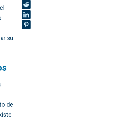
el
e
ar su
os
u
to de
xiste