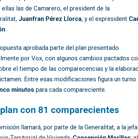
 ellas las de Camarero, el president de la
alitat,
Juanfran Pérez Llorca
, y el expresident
Ca
ón
.
ropuesta aprobada parte del plan presentado
ialmente por Vox, con algunos cambios pactados co
obre el tiempo de las comparecencias y la elabora
ictamen. Entre esas modificaciones figura un turno 
inco minutos
para cada compareciente.
plan con 81 comparecientes
misión llamará, por parte de la Generalitat, a la jefa
cio Territorial de Vivienda,
Concepción Morillas
; a