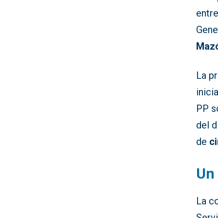
entre
Gener
Maz
La p
inic
PP s
del d
de
c
Un 
La co
Servi