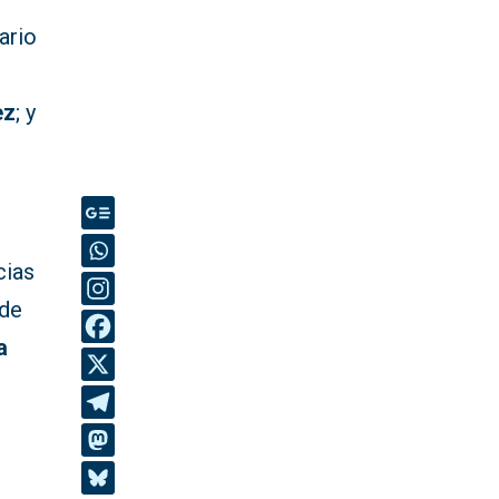
nario
ez
; y
cias
 de
a