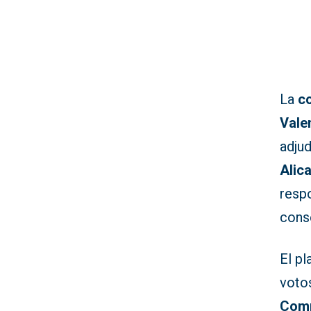
La
c
Vale
adju
Alic
resp
conse
El pl
voto
Com