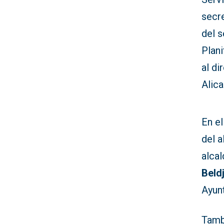
secre
del 
Plani
al di
Alic
En e
del a
alca
Beldj
Ayunt
Tambi