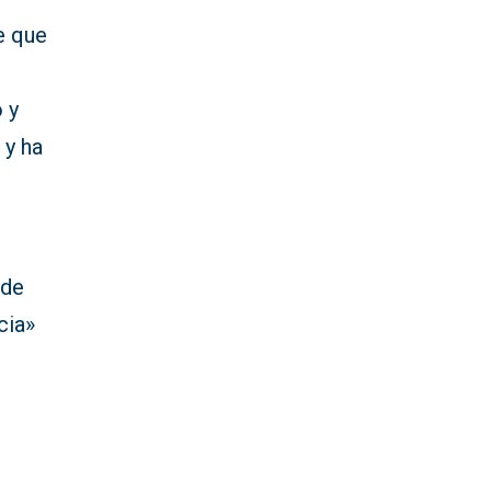
e que
 y
 y ha
 de
cia»