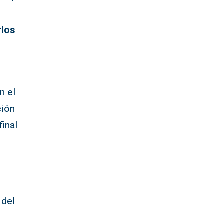
rlos
n el
ción
final
 del
l