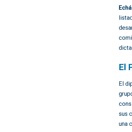
Echá
lista
desar
comi
dict
El 
El d
grupo
cons
sus 
una c