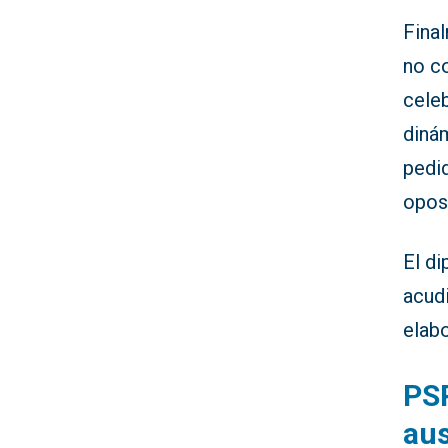
Final
no co
celeb
diná
pedid
opos
El d
acudi
elab
PSP
au