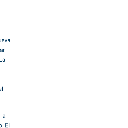
ueva
ar
 La
el
 la
. El