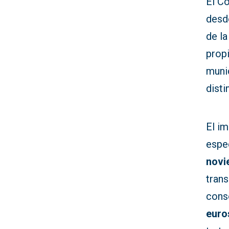
El C
desde
de la
propi
munic
dist
El i
espe
novi
tran
cons
euro