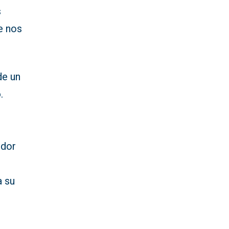
s
e nos
de un
o
.
edor
a su