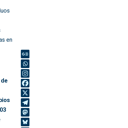
duos
s
as en
 de
pios
,03
e