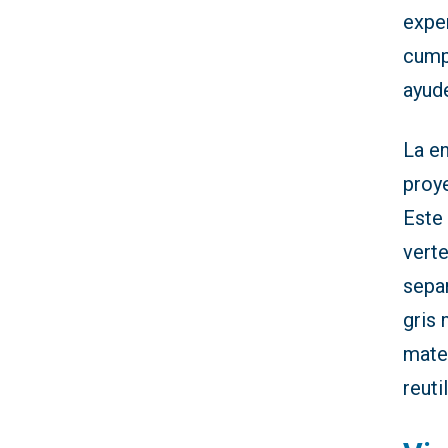
expe
cumpl
ayude
La e
proy
Este 
verte
sepa
gris
mate
reuti