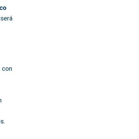
sco
«será
r con
n
s.