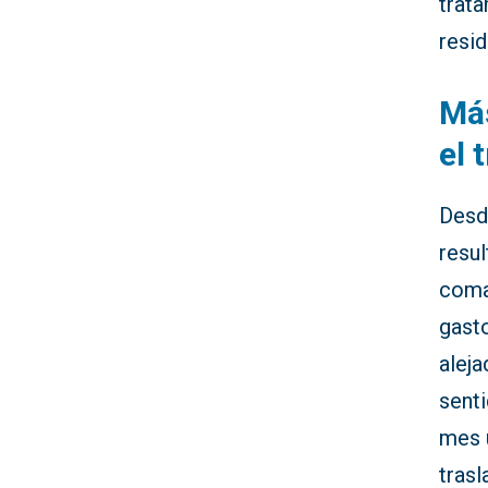
trata
resid
Más
el 
Desd
resul
coma
gasto
aleja
sent
mes 
trasl