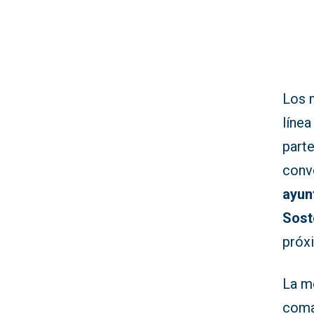
Los 
línea
parte
conv
ayun
Sost
pró
La me
comar