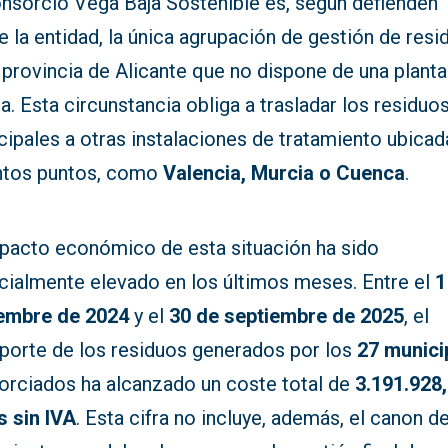
onsorcio Vega Baja Sostenible es, según defienden
 la entidad, la única agrupación de gestión de resi
 provincia de Alicante que no dispone de una planta
a. Esta circunstancia obliga a trasladar los residuo
ipales a otras instalaciones de tratamiento ubicad
intos puntos, como
Valencia, Murcia o Cuenca
.
mpacto económico de esta situación ha sido
cialmente elevado en los últimos meses. Entre el
1
embre de 2024
y el
30 de septiembre de 2025
, el
sporte de los residuos generados por los
27 munici
orciados ha alcanzado un coste total de
3.191.928
s sin IVA
. Esta cifra no incluye, además, el canon d