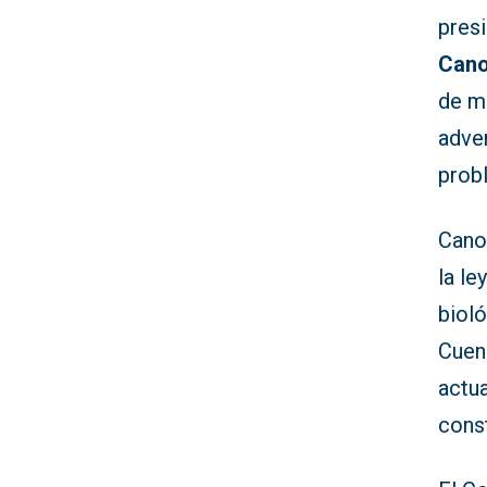
pres
Can
de m
adver
prob
Cano 
la le
bioló
Cuenc
actua
const