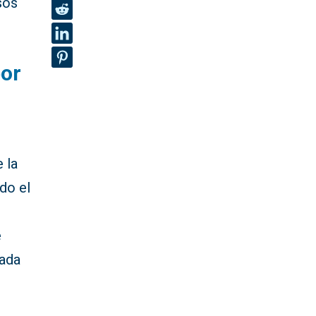
sos
por
 la
do el
e
cada