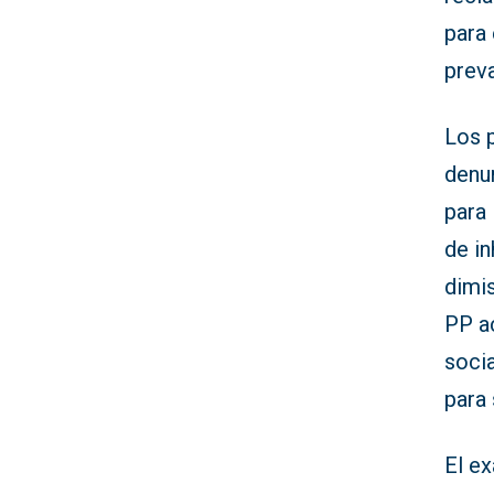
para 
preva
Los 
denu
para
de in
dimis
PP a
socia
para
El e