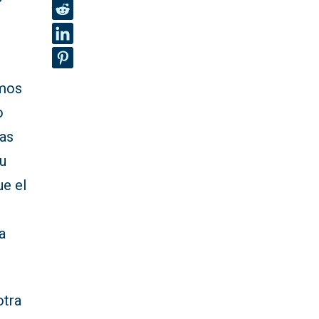
smos
o
nas
su
ue el
a
otra