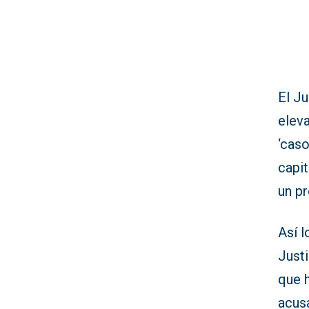
El J
eleva
‘caso
capit
un pr
Así l
Just
que 
acus