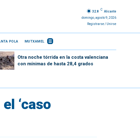
C
32.8
Alicante
domingo, agosto 9, 2026
Registrarse / Unirse
ANTA POLA
MUTXAMEL
Otra noche tórrida en la costa valenciana
con mínimas de hasta 28,4 grados
 el ‘caso