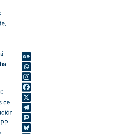
s
te,
rá
cha
10
s de
ución
l PP
s