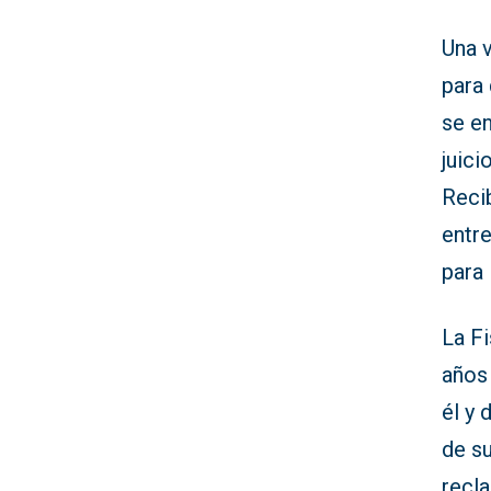
Una v
para 
se en
juicio
Recib
entre
para 
La Fi
años 
él y 
de su
recl