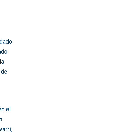
rdado
ado
la
 de
en el
n
arri,