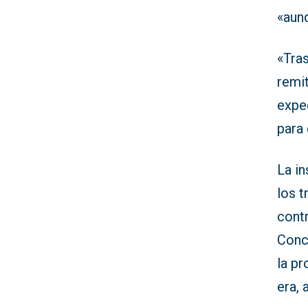
«aun
«Tras
remit
expe
para 
La in
los t
contr
Conce
la p
era, 