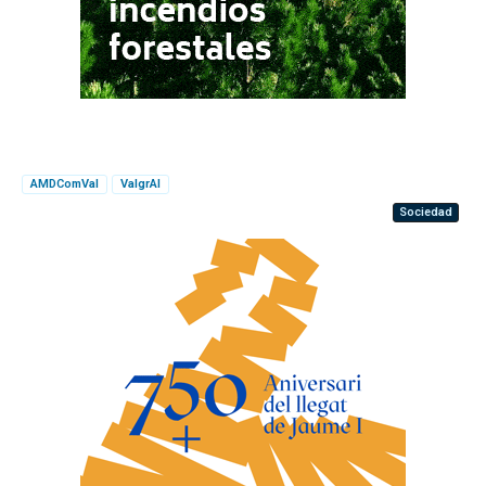
AMDComVal
ValgrAI
Sociedad