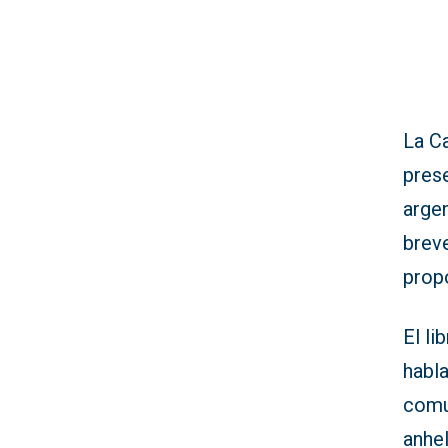
La Ca
prese
arge
brev
prop
El li
habl
comu
anhel