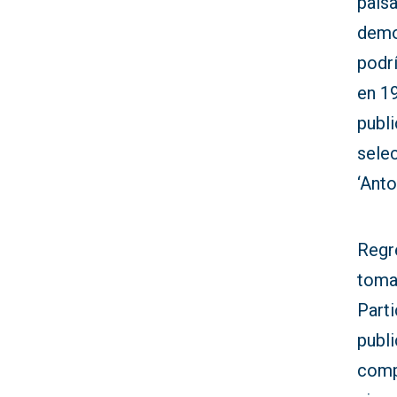
paisa
demo
podrí
en 19
publi
selec
‘Anto
Regre
toma
Parti
publi
comp