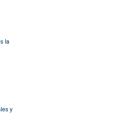
s la
s
les y