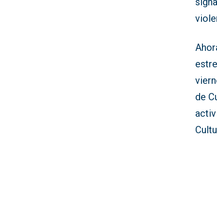
signa
viole
Ahora
estre
viern
de C
activ
Cultu