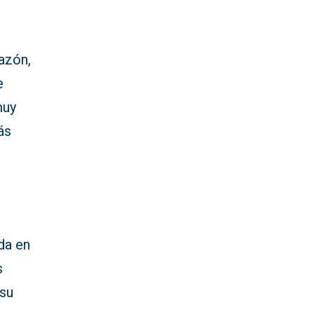
azón,
e
muy
ás
ada en
s
 su