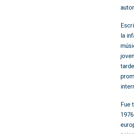
autor
Escr
la in
músic
joven
tarde
prom
inter
Fue t
1976.
euro