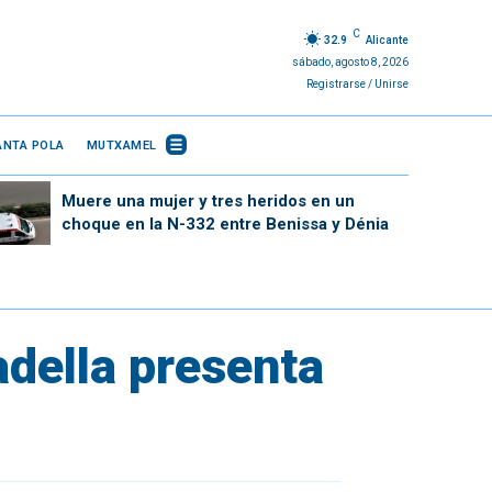
C
32.9
Alicante
sábado, agosto 8, 2026
Registrarse / Unirse
ANTA POLA
MUTXAMEL
Muere una mujer y tres heridos en un
choque en la N-332 entre Benissa y Dénia
adella presenta