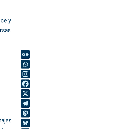
ece y
ersas
najes