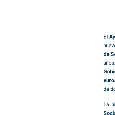
El
Ay
nuev
de S
años
Gobi
euro
de d
La in
Soci