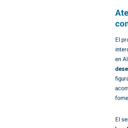
Ate
co
El pr
inter
en A
des
figur
acom
fomen
El se