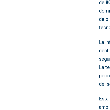
de
8
domic
de bi
tecno
La in
centr
segun
La te
perió
del s
Esta 
ampli