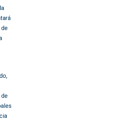
la
ntará
 de
a
do,
e de
pales
cia