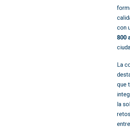
forma
calid
con 
800 
ciuda
La co
dest
que 
integ
la so
retos
entr