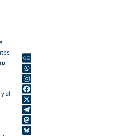
e
ntes
no
y el