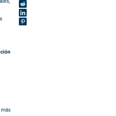
ales,
s
ación
r más