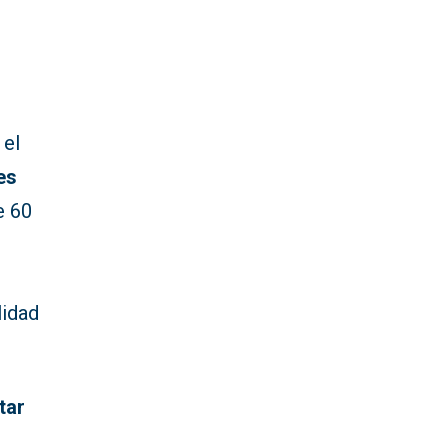
el
es
e 60
e
lidad
tar