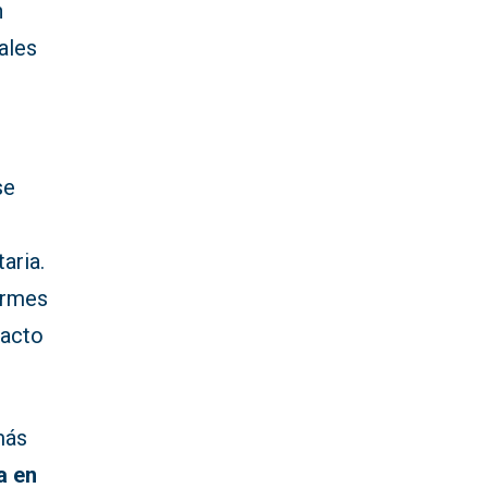
n
ales
se
aria.
ormes
pacto
más
a en