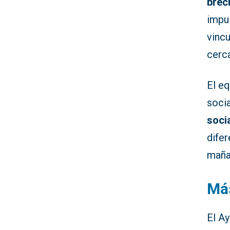
brech
impul
vinc
cerc
El e
socia
socia
difer
mañan
Má
El A