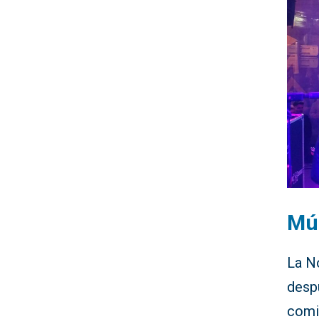
Mús
La N
desp
comi