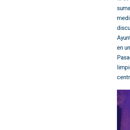
sumad
medi
discu
Ayunt
en un
Pasad
limpi
centr