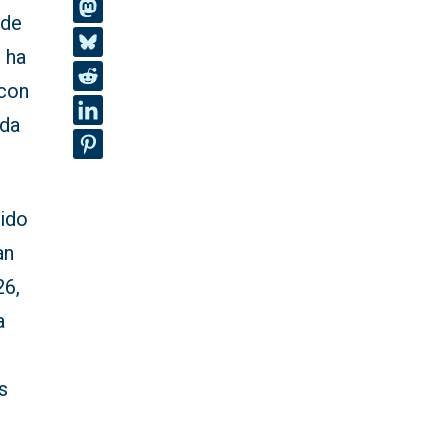
 de
 ha
 con
ada
cido
an
26,
a
s
l