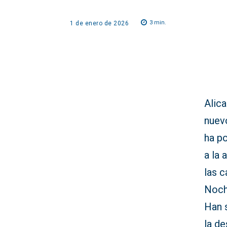
3
min.
1 de enero de 2026
Alica
nuev
ha p
a la 
las 
Noche
Han s
la de