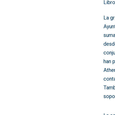
Libr
La gr
Ayunt
suma
desde
conj
han 
Athen
cont
Tamb
sopor