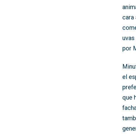
anim
cara
come
uvas 
por 
Minu
el e
pref
que 
facha
tambi
gene