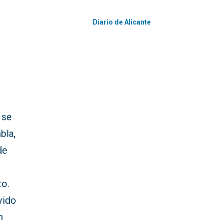
Diario de Alicante
 se
bla,
de
to.
vido
n