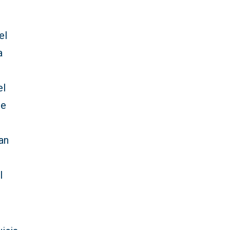
el
a
s
el
ue
an
l