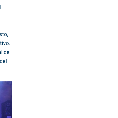
l
sto,
tivo.
al de
 del