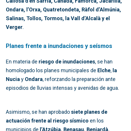
Callosa d’en Sarrià, Cañada, Famorca, Jacarilla,
Ondara, l’Orxa, Quatretondeta, Ràfol d’Almúnia,
Salinas, Tollos, Tormos, la Vall d’Alcalà y el
Verger
.
Planes frente a inundaciones y seísmos
En materia de
riesgo de inundaciones
, se han
homologado los planes municipales de
Elche
,
la
Nucia
y
Ondara
, reforzando la preparación ante
episodios de lluvias intensas y avenidas de agua.
Asimismo, se han aprobado
siete planes de
actuación frente al riesgo sísmico
en los
municipios de
l’Atzúbia, Benasau, Beniardà,