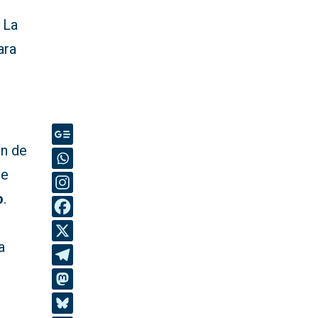
 La
ara
ón de
de
o
.
a