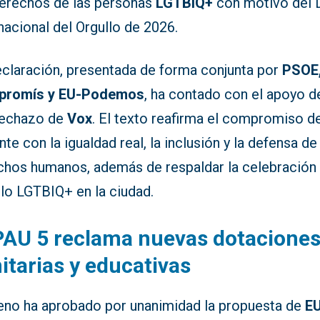
derechos de las personas
LGTBIQ+
con motivo del 
nacional del Orgullo de 2026.
eclaración, presentada de forma conjunta por
PSOE
promís y EU-Podemos
, ha contado con el apoyo d
 rechazo de
Vox
. El texto reafirma el compromiso d
nte con la igualdad real, la inclusión y la defensa de
chos humanos, además de respaldar la celebración 
llo LGTBIQ+ en la ciudad.
PAU 5 reclama nuevas dotacione
itarias y educativas
leno ha aprobado por unanimidad la propuesta de
E