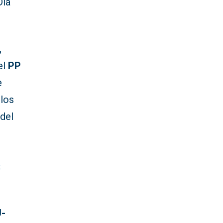
Día
,
el
PP
e
 los
del
s
U-