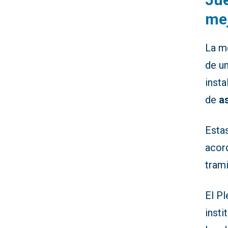
mej
La m
de un
inst
de
a
Esta
acor
tram
El P
insti