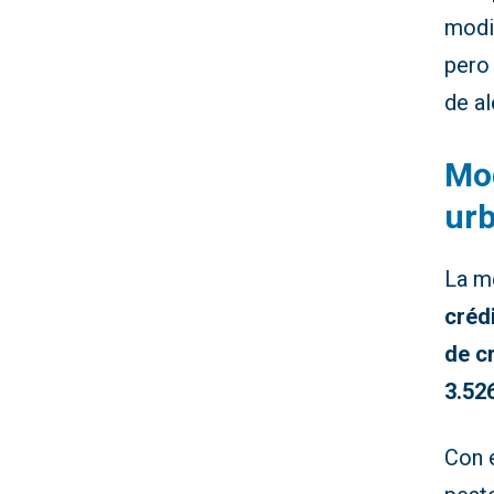
modif
pero
de a
Mod
urb
La m
créd
de c
3.52
Con 