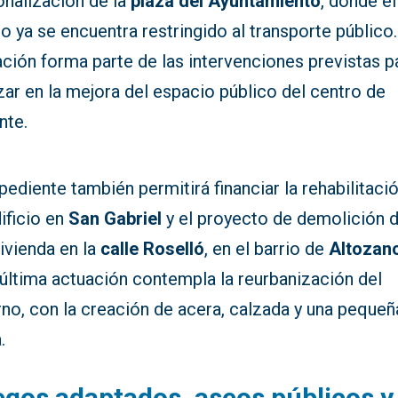
onalización de la
plaza del Ayuntamiento
, donde el
co ya se encuentra restringido al transporte público.
ción forma parte de las intervenciones previstas p
ar en la mejora del espacio público del centro de
nte.
pediente también permitirá financiar la rehabilitaci
ificio en
San Gabriel
y el proyecto de demolición 
ivienda en la
calle Roselló
, en el barrio de
Altozan
 última actuación contempla la reurbanización del
no, con la creación de acera, calzada y una pequeñ
.
gos adaptados, aseos públicos y