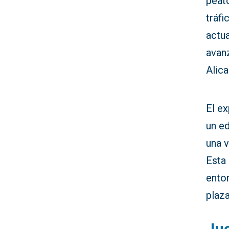
peat
tráfi
actua
avanz
Alica
El ex
un ed
una v
Esta
entor
plaza
Jue