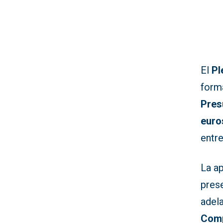
El
Pl
forma
Pres
euro
entre
La ap
prese
adel
Com