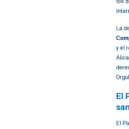
los 
Inter
La d
Com
y el
Alica
dere
Orgu
El 
san
El P