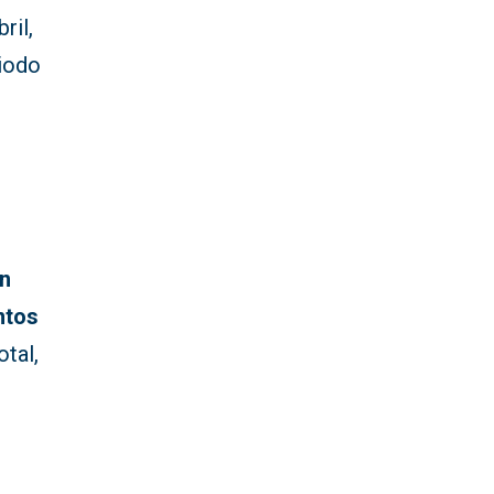
ril,
riodo
en
ntos
tal,