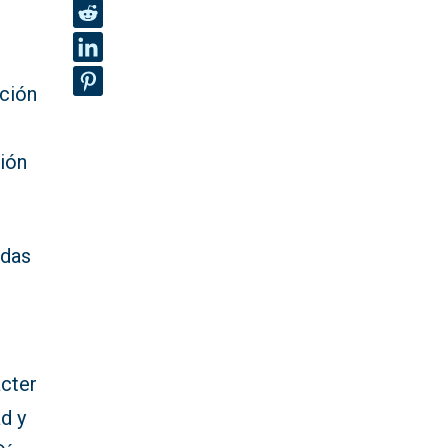
ación
ión
idas
ácter
ad y