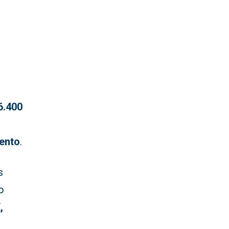
6.400
iento
.
s
o
,