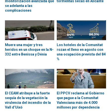
monitorización avanzada que
tormentas secas en Alicante
se adelanta a las
complicaciones
Muere una mujer y tres
Los hoteles de la Comunitat
heridos en un choque en la N-
rozan el lleno en agosto con
332 entre Benissa y Dénia
una ocupación prevista del 84
%
El CEAM atribuye a la fuerte
El PPCV reclama al Gobierno
sequía de la vegetación la
que pague a la Comunitat
virulencia del incendio de la
Valenciana más de 4.000
Vall d’Uixó
millones por dependencia