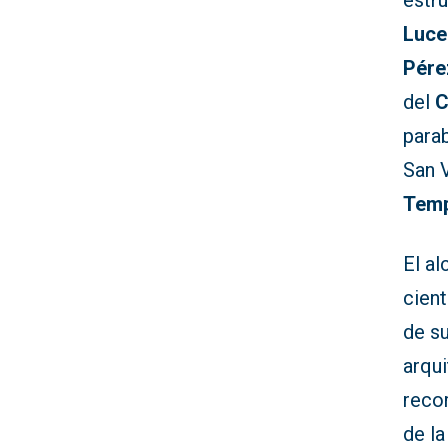
estru
Luce
Pére
del
C
para
San V
Tem
El al
cient
de su
arqui
recor
de la