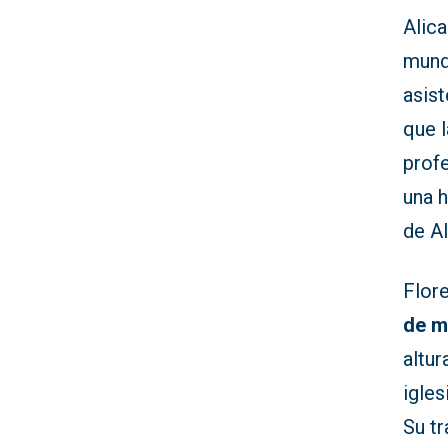
Alica
mundi
asist
que l
prof
una h
de Al
Flor
de m
altur
igles
Su t