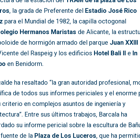
ctura de la estación del
TRAM de la plaza de Los
ros
, la grada de Preferente del
Estadio José Rico
z
para el Mundial de 1982, la capilla octogonal
olegio Hermanos Maristas
de Alicante, la estruct
boloide de hormigón armado del parque
Juan XXIII
icente del Raspeig y los edificios
Hotel Bali II
e
In
po
en Benidorm.
calde ha resaltado “la gran autoridad profesional, mo
ífica de todos sus informes periciales y el enorme
 criterio en complejos asuntos de ingeniería y
tectura”. Entre sus últimos trabajos, Barcala ha
dado su informe pericial sobre la escultura de Bañ
 fuente de la
Plaza de Los Luceros
, que ha permit