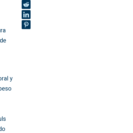
ura
de
ral y
 peso
uls
ido