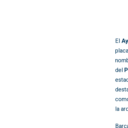
El
Ay
plac
nombr
del
P
estad
desta
como 
la ar
Barc