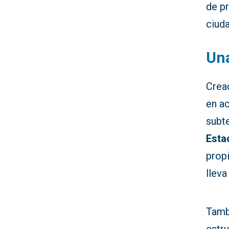
de pr
ciuda
Una
Crea
en a
subt
Esta
prop
lleva
Tamb