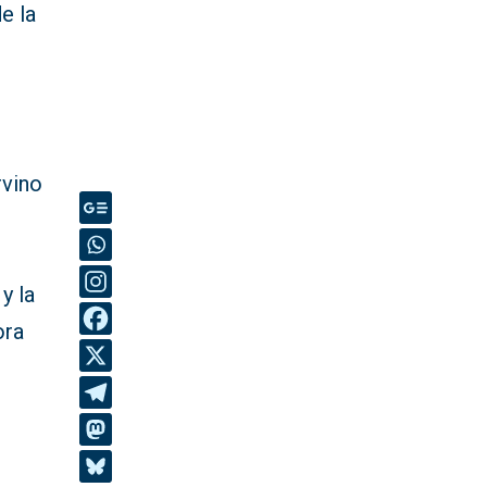
e la
rvino
y la
ora