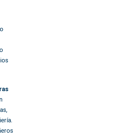
do
do
cios
uras
an
as,
ería.
ñeros