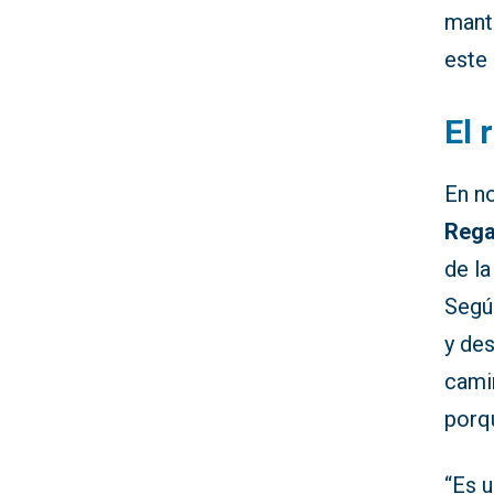
mant
este 
El 
En no
Rega
de la
Según
y de
cami
porqu
“Es u