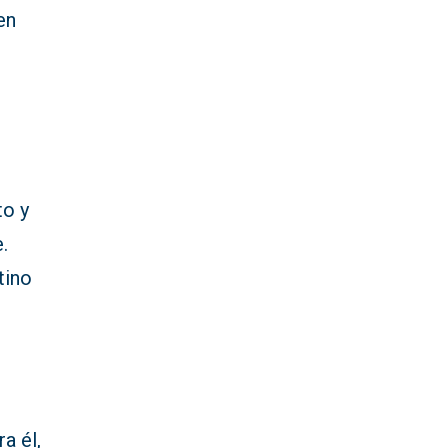
en
to y
.
tino
a él,