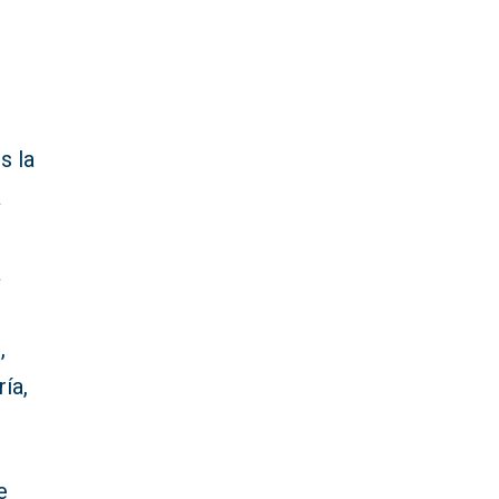
s la
a
a
,
ía,
e