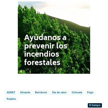
AEMET
Alicante
Benidorm
Ola de calor
Orihuela
Pego
Rojales
El tiempo