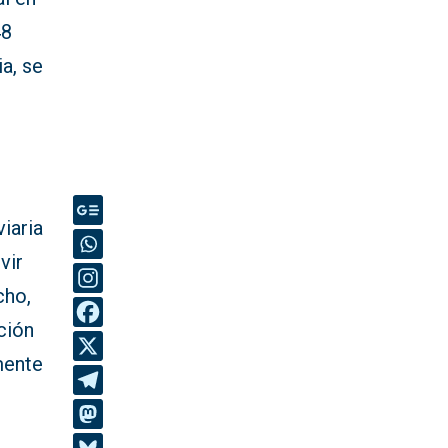
48
a, se
iaria
vir
cho,
ción
mente