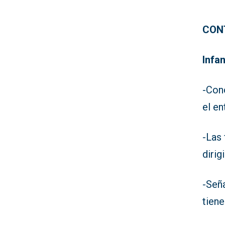
CON
Infan
-Con
el en
-Las 
dirig
-Seña
tiene