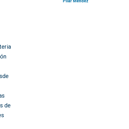
Pilar Méndez
teria
ión
esde
as
es de
es