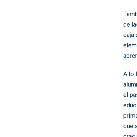
Tambi
de la
caja
eleme
apren
A lo 
alum
el p
educa
prima
que 
graci