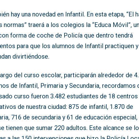
én hay una novedad en Infantil. En esta etapa, “El 
s normas” traerá a los colegios la “Educa Móvil”, u
 con forma de coche de Policía que dentro tendrá
ntos para que los alumnos de Infantil practiquen y
dan divirtiéndose.
largo del curso escolar, participarán alrededor de 4
nos de Infantil, Primaria y Secundaria, recordamos
asado curso fueron 3.482 estudiantes de 18 centros
tivos de nuestra ciudad: 875 de infantil, 1.870 de
ria, 716 de secundaria y 61 de educación especial, 
se tienen que sumar 220 adultos. Este alcance se l
as a las 150 intervenciones que hizo la Policía Loc