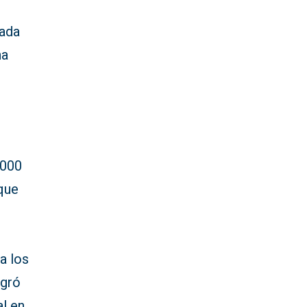
hada
na
.000
 que
a los
ogró
al en