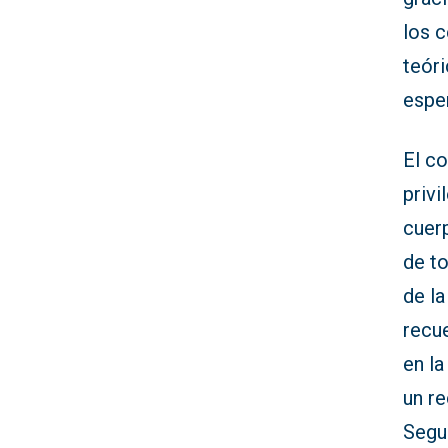
los c
teóri
esper
El co
privi
cuerp
de t
de la
recue
en la
un r
Segu