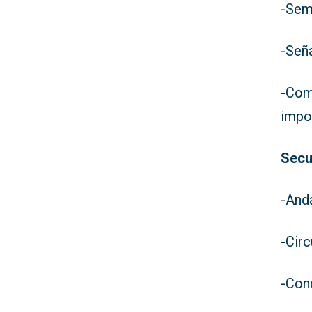
-Sem
-Seña
-Com
impo
Secu
-Anda
-Circ
-Con