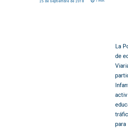
1
min.
25 de septiembre de 2018
La P
de e
Viari
part
Infan
activ
educ
tráfi
para 