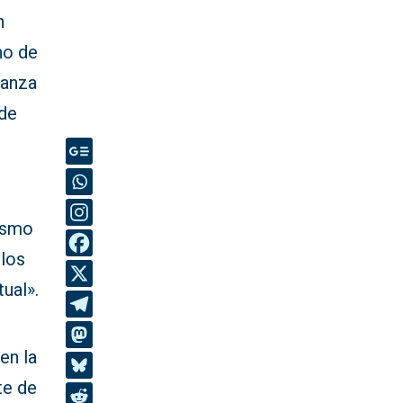
n
no de
vanza
 de
nismo
 los
ual».
en la
te de