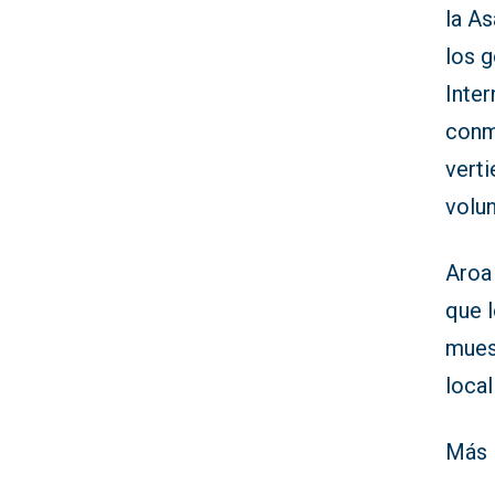
la As
los g
Inter
conm
verti
volu
Aroa 
que l
muest
local
Más 