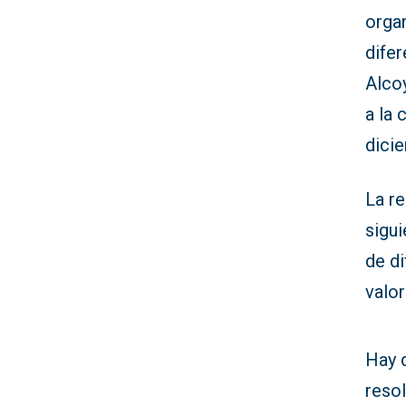
orga
difer
Alco
a la 
dici
La re
sigu
de d
valor
Hay 
reso