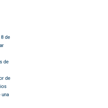
18 de
ar
es de
or de
rios
e una