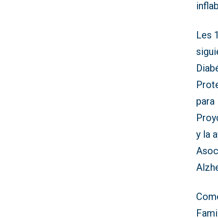
infl
Les 
sigu
Diabé
Prot
para
Proy
y la 
Asoc
Alzh
Como 
Famil