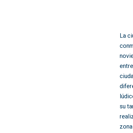
La ci
conm
novie
entre
ciud
difer
lúdi
su ta
real
zona 