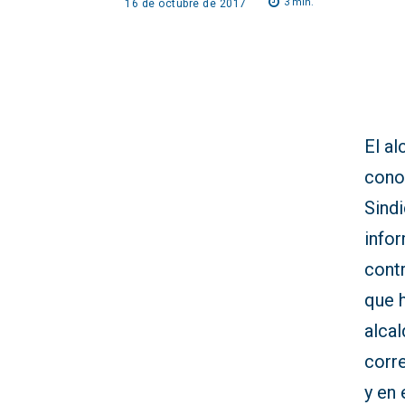
3
min.
16 de octubre de 2017
El al
cono
Sind
info
contr
que h
alcal
corre
y en