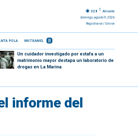
C
32.8
Alicante
domingo, agosto 9, 2026
Registrarse / Unirse
ANTA POLA
MUTXAMEL
Un cuidador investigado por estafa a un
matrimonio mayor destapa un laboratorio de
drogas en La Marina
el informe del