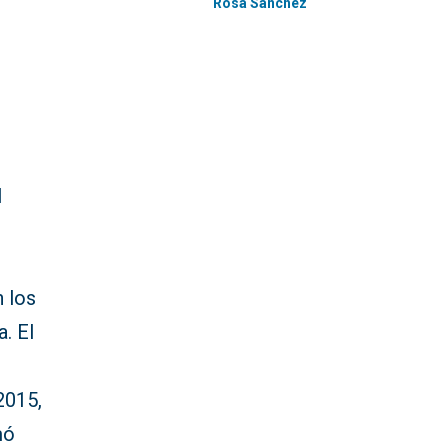
Rosa Sánchez
l
n los
. El
2015,
mó