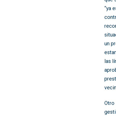
“ya e
cont
reco
situa
un pr
estam
las l
apro
prest
veci
Otro 
gest