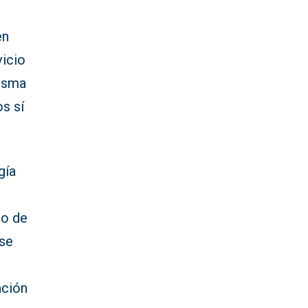
en
vicio
misma
s sí
gía
to de
 se
ación