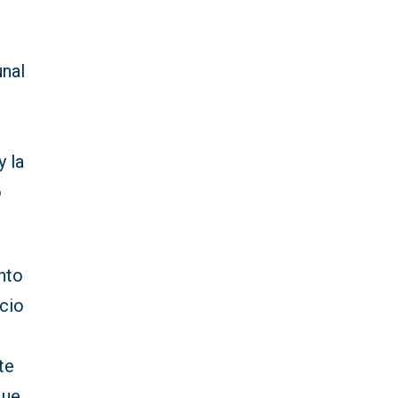
unal
y la
o
nto
icio
te
que