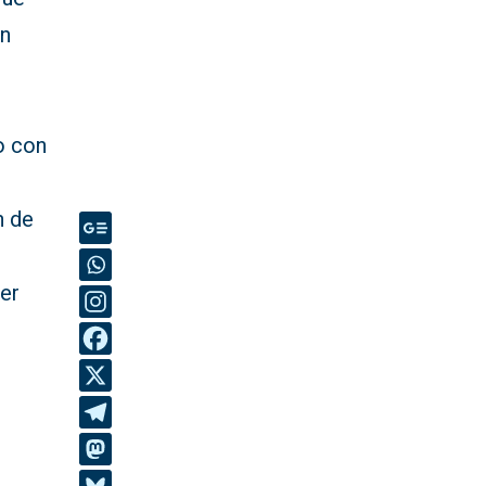
in
a
o con
n de
der