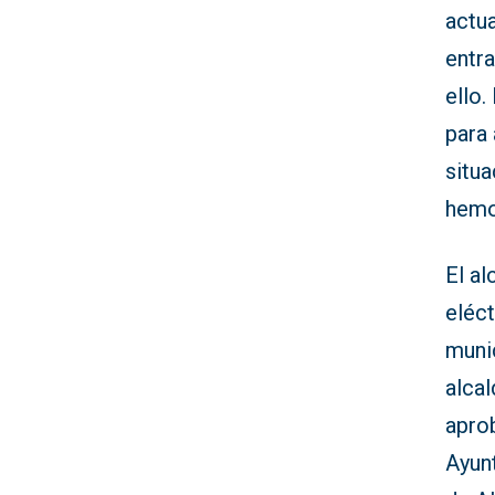
actu
entr
ello
para
situa
hemo
El a
eléc
munic
alcal
aprob
Ayun