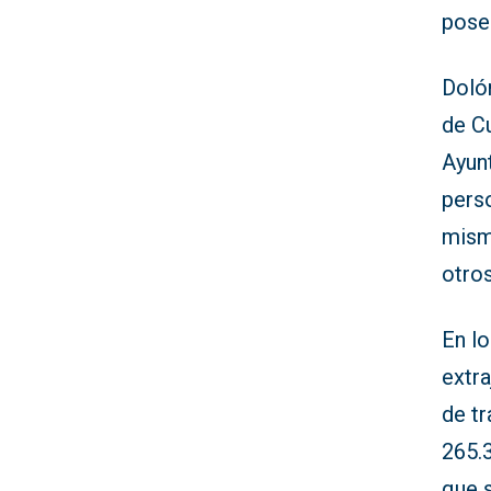
pose
Doló
de C
Ayun
perso
mism
otro
En l
extra
de t
265.
que s