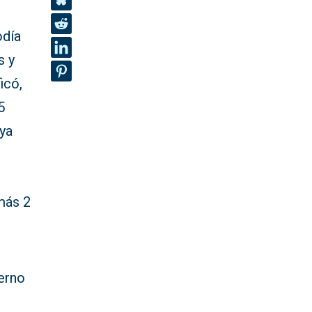
odía
s y
icó,
5
 ya
más 2
ierno