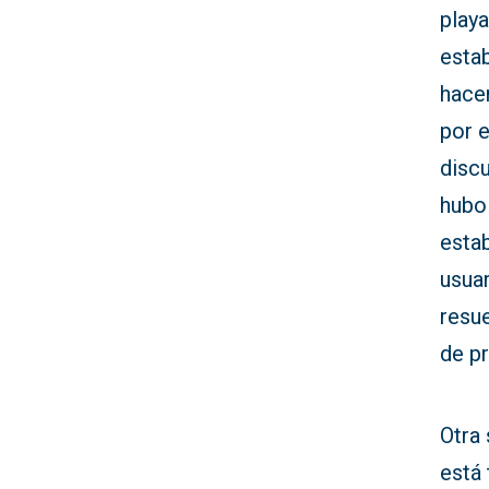
playa
esta
hace
por e
discu
hubo
estab
usuar
resu
de pr
Otra 
está 