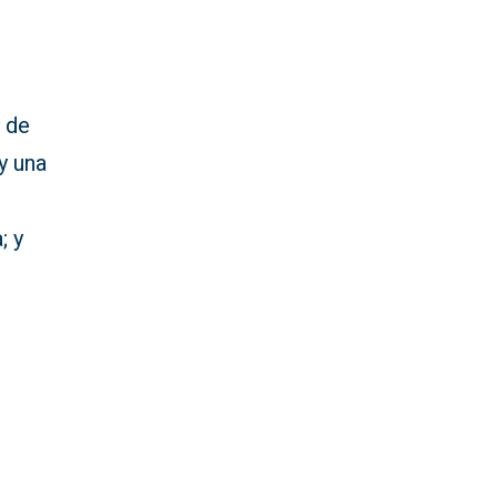
.
e de
y una
; y