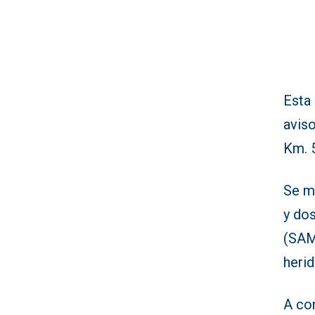
Esta 
aviso
Km. 5
Se m
y do
(SAM
herid
A co