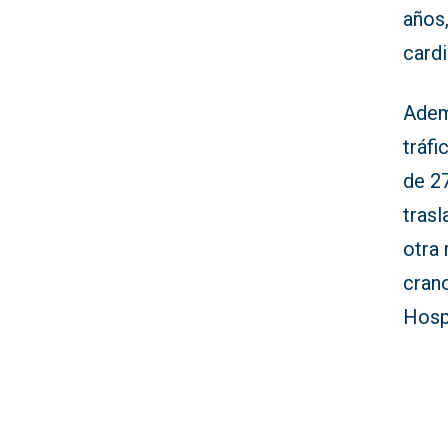
años
card
Adem
tráfi
de 2
trasl
otra
cran
Hospi