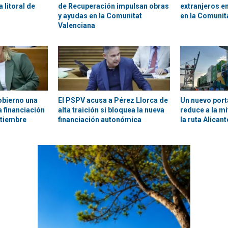
 litoral de
de Recuperación impulsan obras
extranjeros en
y ayudas en la Comunitat
en la Comunit
Valenciana
obierno una
El PSPV acusa a Pérez Llorca de
Un nuevo por
 financiación
alta traición si bloquea la nueva
reduce a la m
ptiembre
financiación autonómica
la ruta Alican