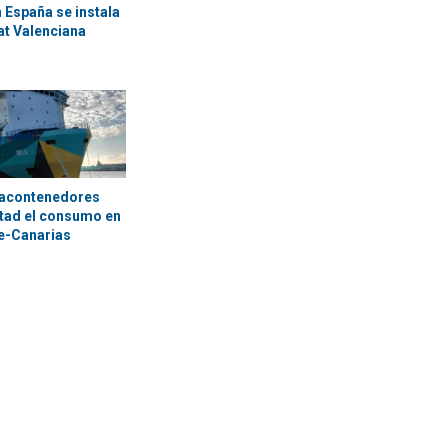
 España se instala
at Valenciana
tacontenedores
itad el consumo en
te-Canarias