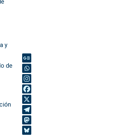
de
a y
do de
ación