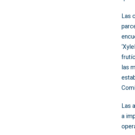
Las 
parce
encu
‘Xyle
frutí
las m
esta
Comi
Las 
a imp
oper