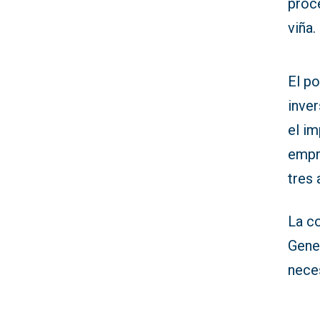
proce
viña.
El po
inver
el im
empr
tres
La co
Gener
nece