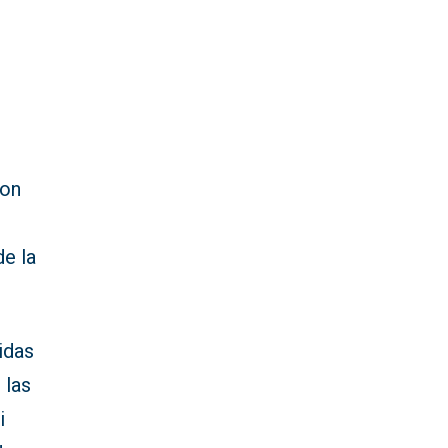
e
con
e la
idas
 las
i