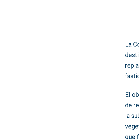
La Co
desti
repla
fasti
El o
de r
la su
vege
que f