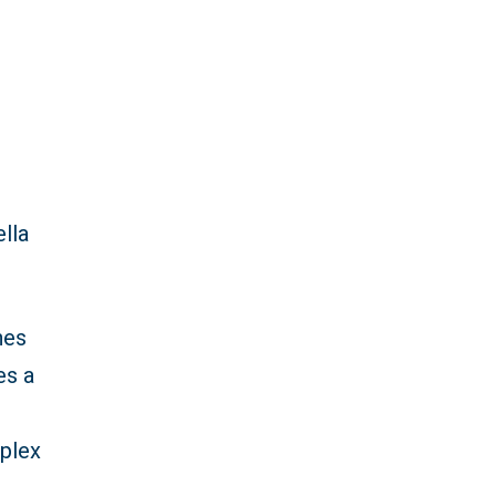
ella
nes
es a
iplex