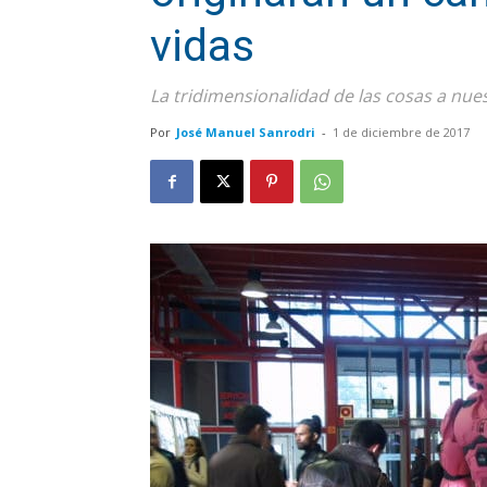
vidas
La tridimensionalidad de las cosas a nu
Por
José Manuel Sanrodri
-
1 de diciembre de 2017