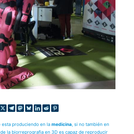
 esta produciendo en la
medicina
, si no también en
 de la biorreprografia en 3D es capaz de reproducir