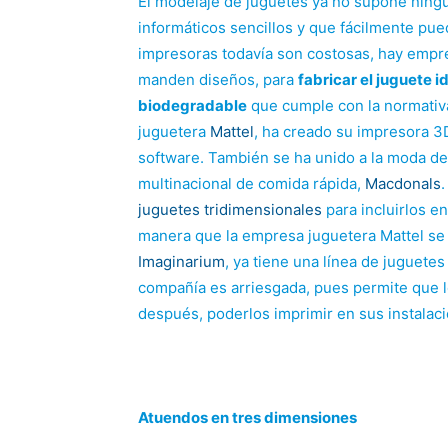
El modelaje de juguetes ya no supone ning
informáticos sencillos y que fácilmente pu
impresoras todavía son costosas, hay empre
manden diseños, para
fabricar el juguete i
biodegradable
que cumple con la normativ
juguetera
Mattel
, ha creado su impresora 3
software. También se ha unido a la moda de
multinacional de comida rápida,
Macdonals
juguetes tridimensionales
para incluirlos e
manera que la empresa juguetera Mattel se
Imaginarium
, ya tiene una línea de juguetes
compañía es arriesgada, pues permite que 
después, poderlos imprimir en sus instalaci
Atuendos en tres dimensiones