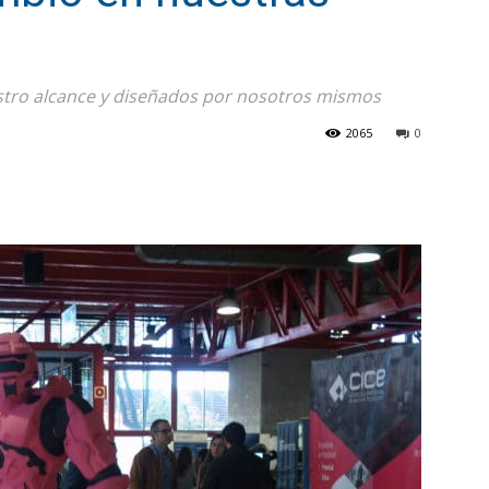
estro alcance y diseñados por nosotros mismos
2065
0