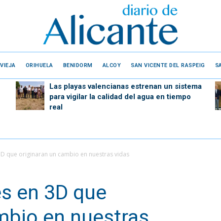
VIEJA
ORIHUELA
BENIDORM
ALCOY
SAN VICENTE DEL RASPEIG
S
Las playas valencianas estrenan un sistema
para vigilar la calidad del agua en tiempo
real
3D que originaran un cambio en nuestras vidas
es en 3D que
mbio en nuestras