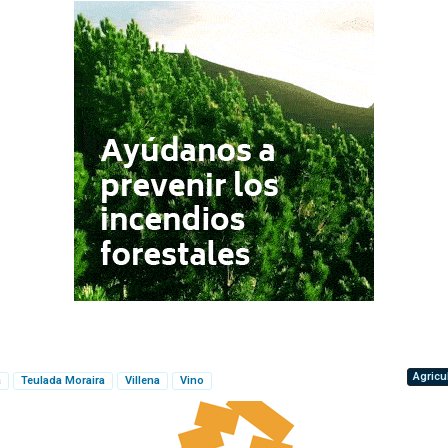
Agricu
a
Teulada Moraira
Villena
Vino