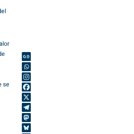
del
alor
de
e se