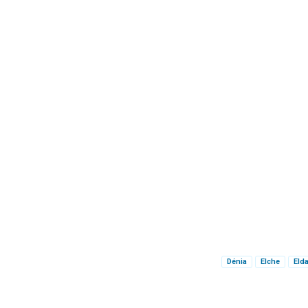
Dénia
Elche
Eld