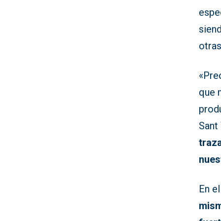
espe
siend
otras
«Pre
que 
prod
Sant
traz
nues
En e
mism