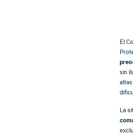
El C
Prot
preo
sin l
altas
dific
La s
coma
excl