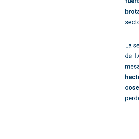
fuer
brot
secto
La se
de 1
mes
hect
cose
perde