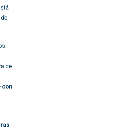
está
 de
os
va de
e con
rras