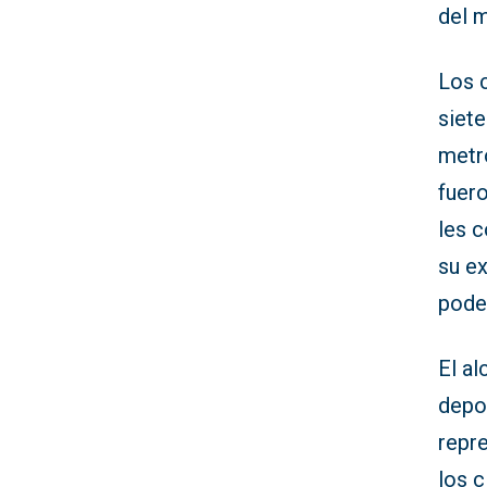
del m
Los c
siete
metr
fuero
les c
su e
poder
El al
depo
repre
los c