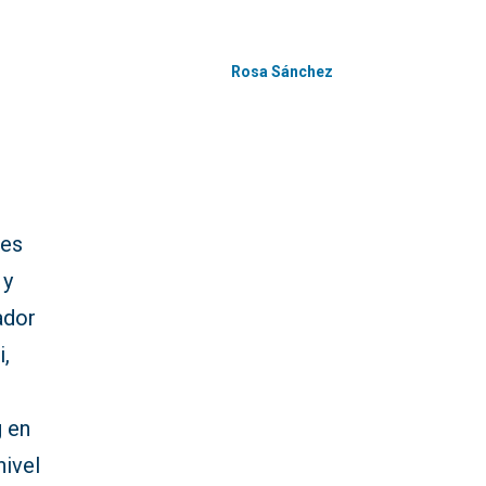
Rosa Sánchez
les
 y
ador
i,
 en
nivel