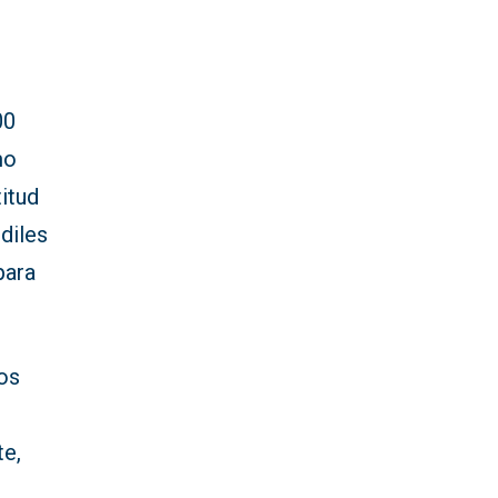
o
00
mo
titud
diles
para
los
te,