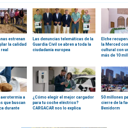
anas estrenan
Las denuncias telemáticas de la
Elche recuper
ilar la calidad
Guardia Civil se abren a toda la
la Merced co
 real
ciudadanía europea
cultural con u
más de 10 mil
 aerotermia a
¿Cómo elegir el mejor cargador
50 millones pa
as que buscan
para tu coche eléctrico?
cierre de la f
ica durante
CARGACAR nos lo explica
Benidorm