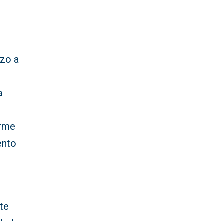
zo a
a
irme
ento
te