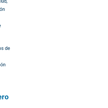
lud,
ión
e
os de
ión
ero