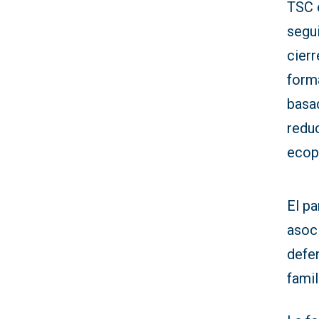
TSC e
segui
cierr
form
basad
reduc
ecop
El pa
asoci
defe
famil