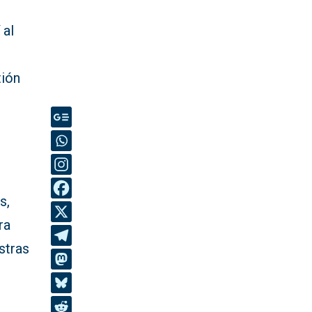
 al
tión
s,
ra
stras