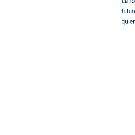
La f
futu
quier