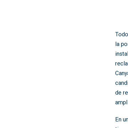
Todo
la po
insta
recla
Cany
candi
de re
ampl
En u