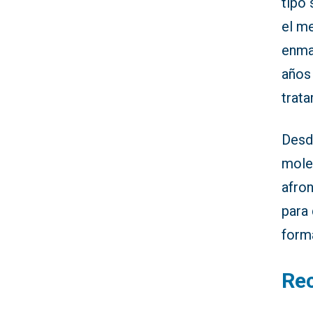
tipo 
el me
enma
años 
trat
Desd
moles
afro
para
form
Rec