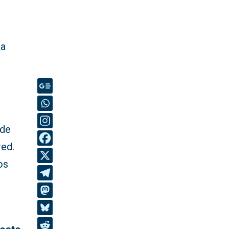
La
 de
red.
os