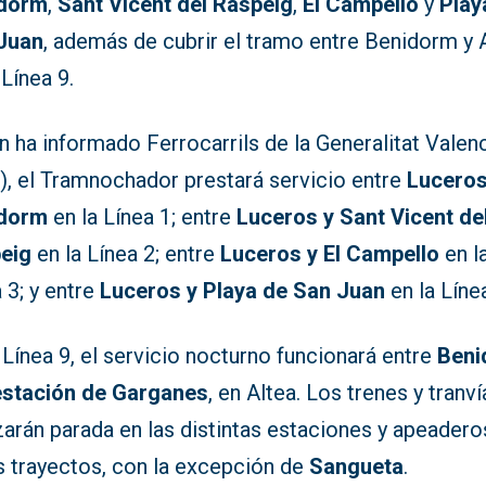
dorm
,
Sant Vicent del Raspeig
,
El Campello
y
Play
Juan
, además de cubrir el tramo entre Benidorm y 
 Línea 9.
 ha informado Ferrocarrils de la Generalitat Valen
), el Tramnochador prestará servicio entre
Luceros
dorm
en la Línea 1; entre
Luceros y Sant Vicent de
eig
en la Línea 2; entre
Luceros y El Campello
en l
 3; y entre
Luceros y Playa de San Juan
en la Línea
 Línea 9, el servicio nocturno funcionará entre
Beni
 estación de Garganes
, en Altea. Los trenes y tranví
zarán parada en las distintas estaciones y apeadero
s trayectos, con la excepción de
Sangueta
.