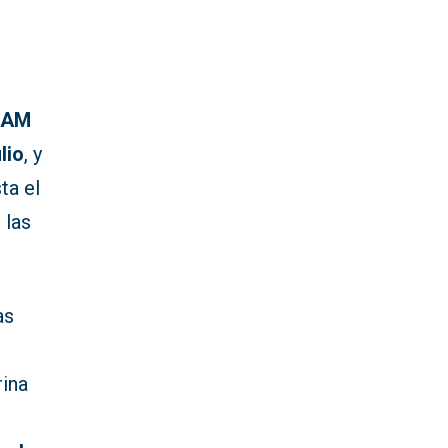
RAM
lio
, y
ta el
 las
as
rina