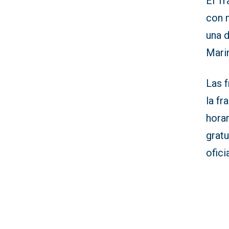
El T
con 
una d
Mari
Las f
la fr
horar
grat
oficia