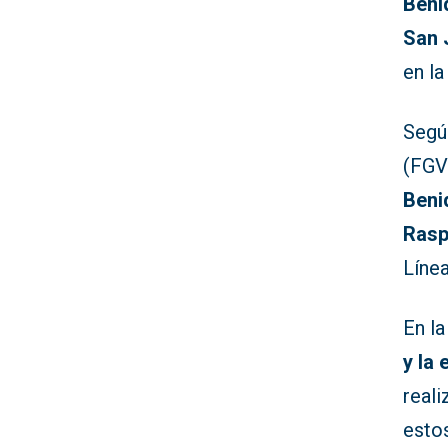
Beni
San 
en la
Según
(FGV
Beni
Rasp
Línea
En la
y la
reali
esto