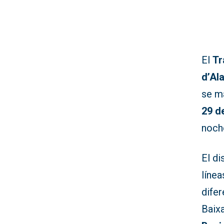
El
Tr
d’Al
se m
29 d
noche
El di
líne
difer
Baixa