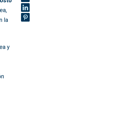
gosto
ea,
n la
ea y
ón