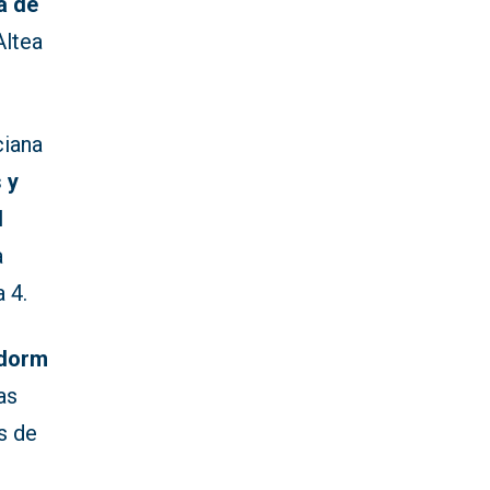
a de
Altea
ciana
 y
l
a
 4.
dorm
as
s de