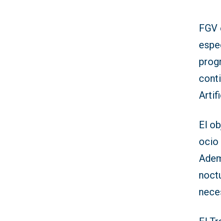
FGV 
espe
prog
cont
Artif
El ob
ocio 
Adem
noctu
neces