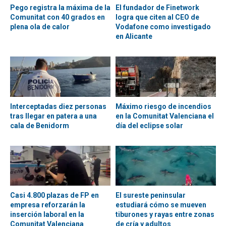
Pego registra la máxima de la
El fundador de Finetwork
Comunitat con 40 grados en
logra que citen al CEO de
plena ola de calor
Vodafone como investigado
en Alicante
Interceptadas diez personas
Máximo riesgo de incendios
tras llegar en patera a una
en la Comunitat Valenciana el
cala de Benidorm
día del eclipse solar
Casi 4.800 plazas de FP en
El sureste peninsular
empresa reforzarán la
estudiará cómo se mueven
inserción laboral en la
tiburones y rayas entre zonas
Comunitat Valenciana
de cría y adultos